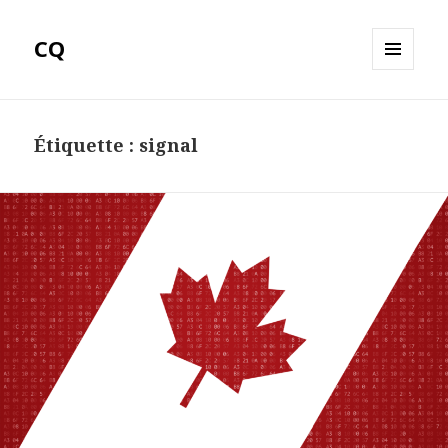
CQ
MENU
ET
WIDGETS
Étiquette :
signal