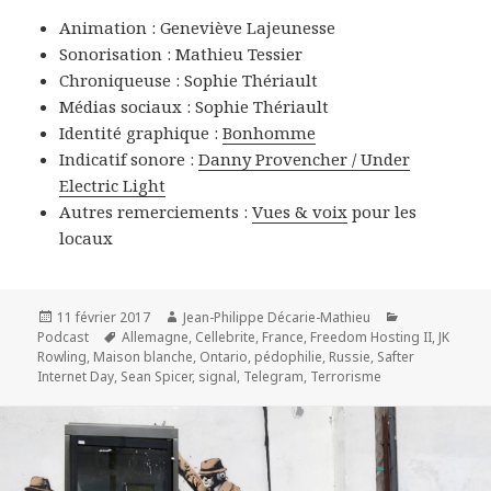
Animation : Geneviève Lajeunesse
Sonorisation : Mathieu Tessier
Chroniqueuse : Sophie Thériault
Médias sociaux : Sophie Thériault
Identité graphique :
Bonhomme
Indicatif sonore :
Danny Provencher / Under
Electric Light
Autres remerciements :
Vues & voix
pour les
locaux
Publié
Auteur
Catégories
11 février 2017
Jean-Philippe Décarie-Mathieu
le
Mots-
Podcast
Allemagne
,
Cellebrite
,
France
,
Freedom Hosting II
,
JK
clés
Rowling
,
Maison blanche
,
Ontario
,
pédophilie
,
Russie
,
Safter
Internet Day
,
Sean Spicer
,
signal
,
Telegram
,
Terrorisme