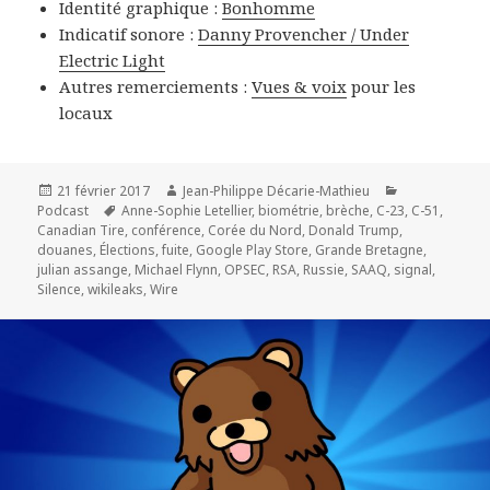
Identité graphique :
Bonhomme
Indicatif sonore :
Danny Provencher / Under
Electric Light
Autres remerciements :
Vues & voix
pour les
locaux
Publié
Auteur
Catégories
21 février 2017
Jean-Philippe Décarie-Mathieu
le
Mots-
Podcast
Anne-Sophie Letellier
,
biométrie
,
brèche
,
C-23
,
C-51
,
clés
Canadian Tire
,
conférence
,
Corée du Nord
,
Donald Trump
,
douanes
,
Élections
,
fuite
,
Google Play Store
,
Grande Bretagne
,
julian assange
,
Michael Flynn
,
OPSEC
,
RSA
,
Russie
,
SAAQ
,
signal
,
Silence
,
wikileaks
,
Wire