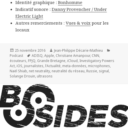
Identité graphique :
Bonhomme
Indicatif sonore :
Danny Provencher / Under
Electric Light
Autres remerciements :
Vues & voix
pour les
locaux
Publié
Auteur
Catégorie
25 novembre 2016
Jean-Philippe Décarie-Mathieu
le
Mots-
Podcast
ADISQ
,
Apple
,
Christiane Amanpour
,
CNN
,
clés
écouteurs
,
FPJQ
,
Grande Bretagne
,
iCloud
,
Investigatory Powers
Act
,
iOS
,
journalistes
,
l'Actualité
,
meta-données
,
microphones
,
Naël Shiab
,
net neutrality
,
neutralité du réseau
,
Russie
,
signal
,
Solange Drouin
,
ultrasons