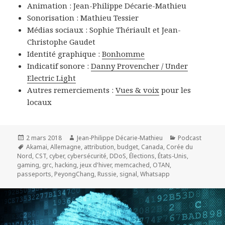
Animation : Jean-Philippe Décarie-Mathieu
Sonorisation : Mathieu Tessier
Médias sociaux : Sophie Thériault et Jean-
Christophe Gaudet
Identité graphique :
Bonhomme
Indicatif sonore :
Danny Provencher / Under
Electric Light
Autres remerciements :
Vues & voix
pour les
locaux
Publié
Auteur
Catégories
2 mars 2018
Jean-Philippe Décarie-Mathieu
Podcast
le
Mots-
Akamai
,
Allemagne
,
attribution
,
budget
,
Canada
,
Corée du
clés
Nord
,
CST
,
cyber
,
cybersécurité
,
DDoS
,
Élections
,
États-Unis
,
gaming
,
grc
,
hacking
,
jeux d'hiver
,
memcached
,
OTAN
,
passeports
,
PeyongChang
,
Russie
,
signal
,
Whatsapp