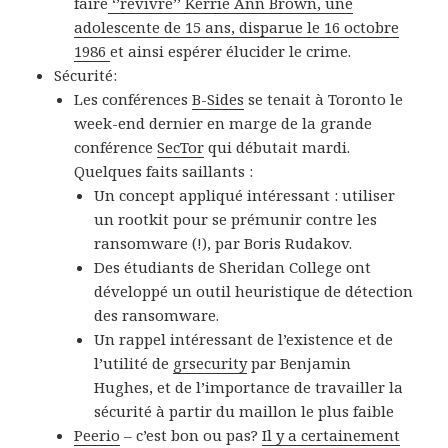
faire
‘’revivre’’ Kerrie Ann Brown, une
adolescente de 15 ans, disparue le 16 octobre
1986
et ainsi espérer élucider le crime.
Sécurité:
Les conférences
B-Sides
se tenait à Toronto le
week-end dernier en marge de la grande
conférence
SecTor
qui débutait mardi.
Quelques faits saillants :
Un concept appliqué intéressant : utiliser
un rootkit pour se prémunir contre les
ransomware (!), par Boris Rudakov.
Des étudiants de Sheridan College ont
développé un outil heuristique de détection
des ransomware.
Un rappel intéressant de l’existence et de
l’utilité de
grsecurity
par Benjamin
Hughes, et de l’importance de travailler la
sécurité à partir du maillon le plus faible
Peerio
– c’est bon ou pas?
Il y a certainement