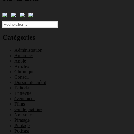
Rechercher :
Catégories
Administration
Annonces
Apple
Articles
Chronique
Conseil
Dossier de crédit
Éditorial
Entrevue
événement
Films
Guide pratique
Nouvelles
Piratage
Piratage
Podcast