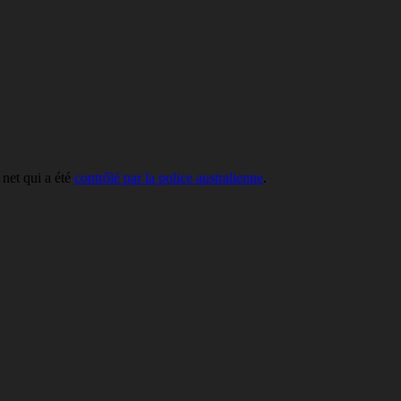
 net qui a été
contrôlé par la police australienne
.