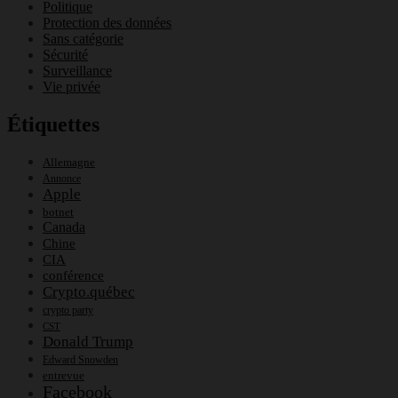
Politique
Protection des données
Sans catégorie
Sécurité
Surveillance
Vie privée
Étiquettes
Allemagne
Annonce
Apple
botnet
Canada
Chine
CIA
conférence
Crypto.québec
crypto party
CST
Donald Trump
Edward Snowden
entrevue
Facebook