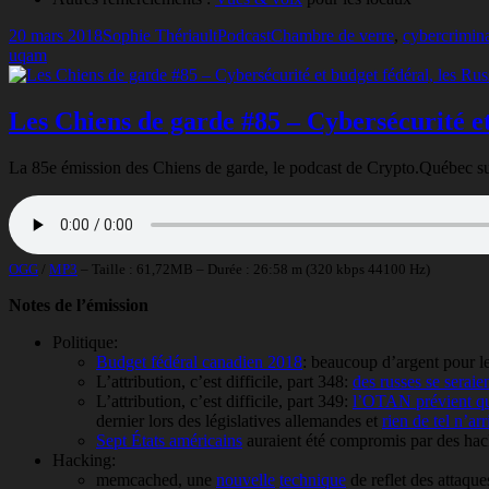
Publié
Auteur
Catégories
Mots-
20 mars 2018
Sophie Thériault
Podcast
Chambre de verre
,
cybercrimina
le
clés
uqam
Les Chiens de garde #85 – Cybersécurité et
La 85e émission des Chiens de garde, le podcast de Crypto.Québec sur la
OGG
/
MP3
– Taille : 61,72MB – Durée : 26:58 m (320 kbps 44100 Hz)
Notes de l’émission
Politique:
Budget fédéral canadien 2018
: beaucoup d’argent pour l
L’attribution, c’est difficile, part 348:
des russes se seraie
L’attribution, c’est difficile, part 349:
l’OTAN prévient que
dernier lors des législatives allemandes et
rien de tel n’arr
Sept États américains
auraient été compromis par des hack
Hacking:
memcached, une
nouvelle
technique
de reflet des attaqu