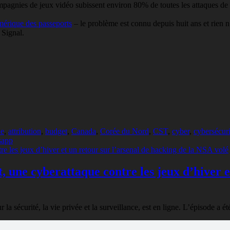
ompagnies de jeux vidéo subissent environ 80% de toutes les attaques de
mérique des passeports
– le problème est connu depuis huit ans et rien n’e
Signal.
ne
,
attribution
,
budget
,
Canada
,
Corée du Nord
,
CST
,
cyber
,
cybersécuri
sapp
, une cyberattaque contre les jeux d’hiver e
sécurité, la vie privée et la surveillance, est en ligne. L’épisode a été