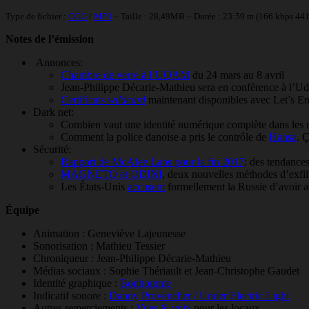
Type de fichier :
OGG
/
MP3
– Taille : 28,49MB – Durée : 23:59 m (166 kbps 44
Notes de l’émission
Annonces:
Chambre de verre à l’UQAM
du 24 mars au 8 avril
Jean-Philippe Décarie-Mathieu sera en conférence à l’Ud
Certificats
wildcard
maintenant disponibles avec Let’s En
Dark net:
Combien vaut une identité numérique complète dans les 
Comment la police danoise a pris le contrôle de
Hansa
. 
Sécurité:
Rapport de McAfee Labs pour la fin 2017
: des tendance
MAGNETO et ODINI
, deux nouvelles méthodes d’exfi
Les États-Unis
accusent
formellement la Russie d’avoir at
Équipe
Animation : Geneviève Lajeunesse
Sonorisation : Mathieu Tessier
Chroniqueur : Jean-Philippe Décarie-Mathieu
Médias sociaux : Sophie Thériault et Jean-Christophe Gaudet
Identité graphique :
Bonhomme
Indicatif sonore :
Danny Provencher / Under Electric Light
Autres remerciements :
Vues & voix
pour les locaux