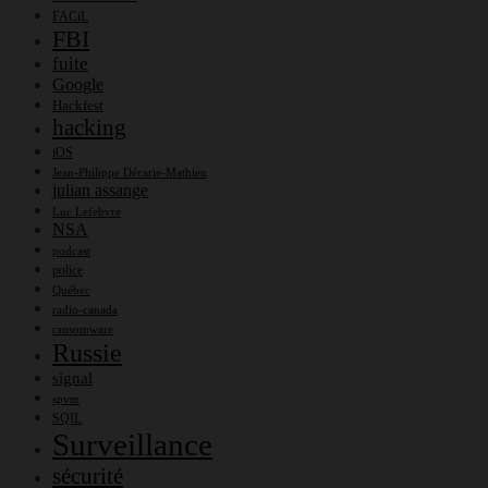
FACiL
FBI
fuite
Google
Hackfest
hacking
iOS
Jean-Philippe Décarie-Mathieu
julian assange
Luc Lefebvre
NSA
podcast
police
Québec
radio-canada
ransomware
Russie
signal
spvm
SQIL
Surveillance
sécurité