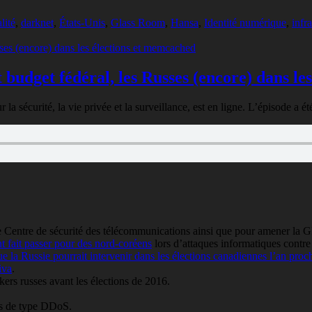
lité
,
darknet
,
États-Unis
,
Glass Room
,
Hansa
,
Identité numérique
,
infr
 budget fédéral, les Russes (encore) dans l
 sécurité, la vie privée et la surveillance, est en ligne. L’épisode a ét
e Centre de sécurité des télécommunications ainsi que pour amener la G
nt fait passer pour des nord-coréens
lors d’attaques informatiques contr
 la Russie pourrait intervenir dans les élections canadiennes l’an proc
iva
.
ers russes avant les élections de 2016.
es de type DDoS.