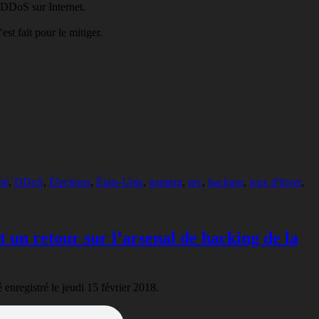
 DDoS sur Internet.
st fait pour le mitiger.
té
,
DDoS
,
Élections
,
États-Unis
,
gaming
,
grc
,
hacking
,
jeux d'hiver
,
t un retour sur l’arsenal de hacking de la
 enregistré le jeudi 15 février 2018.