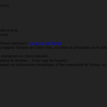
100 Hz)
eM en avril.
crypt.
réseaux interlopes?
Environ 1 200 $USD
.
Ça rappelle l’histoire de Child’s Play, un forum de pédophiles sur le dark
s émergentes en cybercriminalité.
ltration de données… d’une cage de Faraday!
taqué son infrastructure énergétique, d’être responsable de Nyetya, etc.