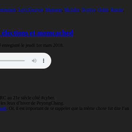
astructure
,
Let's Encrypt
,
Magneto
,
McAfee
,
Nyetya
,
Odini
,
Russie
,
es élections et memcached
é enregistré le jeudi 1er mars 2018.
RC au 21e siècle côté #cyber.
e les Jeux d’hiver de PeyongChang.
hain
. Or, il est important de se rappeler que la même chose fut dite l’an