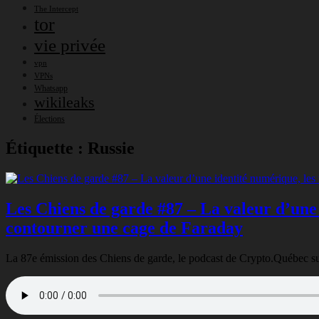
The Intercept
tor
vie privée
vpn
VPNs
Whatsapp
wikileaks
Élections
Étiquette :
Russie
Les Chiens de garde #87 – La valeur d’une
contourner une cage de Faraday
La 87e émission des Chiens de garde, le podcast de Crypto.Québec sur la