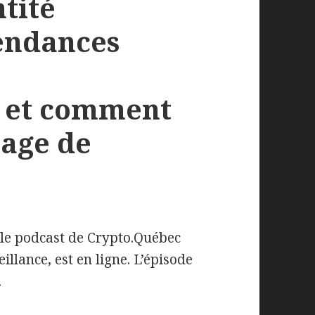
tité
endances
é et comment
cage de
 le podcast de Crypto.Québec
eillance, est en ligne. L’épisode
.