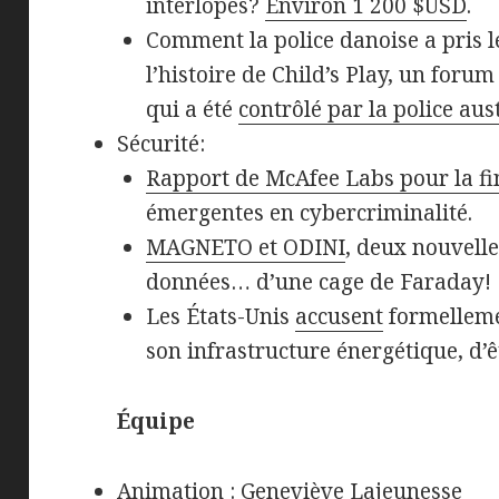
interlopes?
Environ 1 200 $USD
.
Comment la police danoise a pris l
l’histoire de Child’s Play, un foru
qui a été
contrôlé par la police aus
Sécurité:
Rapport de McAfee Labs pour la fi
émergentes en cybercriminalité.
MAGNETO et ODINI
, deux nouvelle
données… d’une cage de Faraday!
Les États-Unis
accusent
formellemen
son infrastructure énergétique, d’ê
Équipe
Animation : Geneviève Lajeunesse