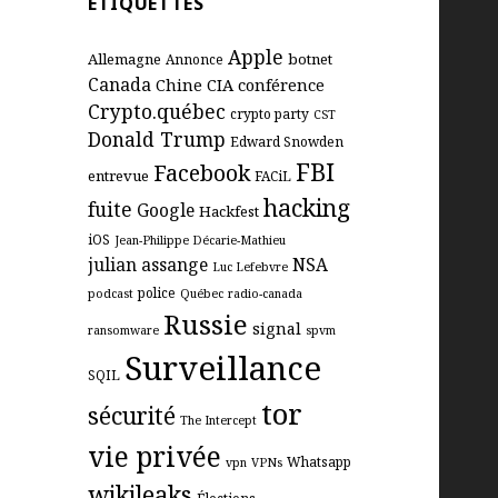
ÉTIQUETTES
Apple
Allemagne
botnet
Annonce
Canada
Chine
CIA
conférence
Crypto.québec
crypto party
CST
Donald Trump
Edward Snowden
FBI
Facebook
entrevue
FACiL
hacking
fuite
Google
Hackfest
iOS
Jean-Philippe Décarie-Mathieu
julian assange
NSA
Luc Lefebvre
police
podcast
Québec
radio-canada
Russie
signal
ransomware
spvm
Surveillance
SQIL
tor
sécurité
The Intercept
vie privée
Whatsapp
vpn
VPNs
wikileaks