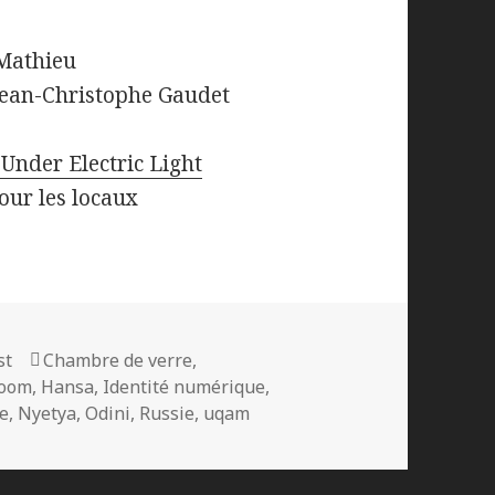
-Mathieu
 Jean-Christophe Gaudet
Under Electric Light
our les locaux
ories
Mots-
st
Chambre de verre
,
clés
Room
,
Hansa
,
Identité numérique
,
e
,
Nyetya
,
Odini
,
Russie
,
uqam