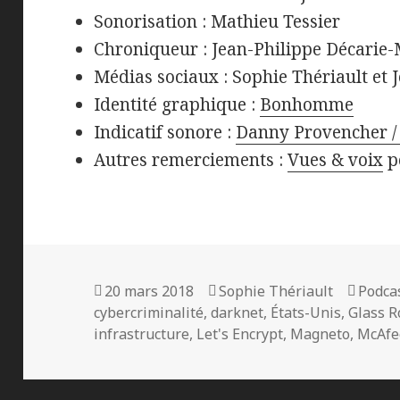
Sonorisation : Mathieu Tessier
Chroniqueur : Jean-Philippe Décarie
Médias sociaux : Sophie Thériault et
Identité graphique :
Bonhomme
Indicatif sonore :
Danny Provencher / 
Autres remerciements :
Vues & voix
p
Publié
Auteur
Catég
20 mars 2018
Sophie Thériault
Podca
le
cybercriminalité
,
darknet
,
États-Unis
,
Glass 
infrastructure
,
Let's Encrypt
,
Magneto
,
McAfe