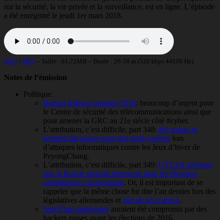
sur la sécurité, la vie privée et la surveillance, est en ligne. L’épisode
a été enregistré le jeudi 1er mars 2018.
OGG
/
MP3
– Taille : 61,72MB – Durée : 26:58 m (320 kbps 44100 Hz)
Notes de l’émission
Politique:
Budget fédéral canadien 2018
: beaucoup d’argent pour
le Centre de sécurité des télécommunications ainsi que
pour amener la GRC au 21e siècle côté #cyber.
L’attribution, c’est difficile, part 348:
des russes se
seraient fait passer pour des nord-coréens
lors
d’attaques informatiques contre les Jeux d’hiver de
PeyongChang.
L’attribution, c’est difficile, part 349:
l’OTAN prévient
que la Russie pourrait intervenir dans les élections
canadiennes l’an prochain
. Or, il est important de se
rappeler que la même chose fut dite l’an dernier lors des
législatives allemandes et
rien de tel n’arriva
.
Sept États américains
auraient été compromis par des
hackers russes avant les élections de 2016.