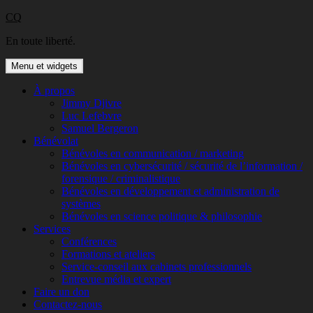
Aller
CQ
au
En toute liberté.
contenu
Menu et widgets
À propos
Jimmy Djivre
Luc Lefebvre
Samuel Bergeron
Bénévolat
Bénévoles en communication / marketing
Bénévoles en cybersécurité / sécurité de l’information /
forensique / criminalistique
Bénévoles en développement et administration de
systèmes
Bénévoles en science politique & philosophie
Services
Conférences
Formations et ateliers
Service-conseil aux cabinets professionnels
Entrevue média et expert
Faire un don
Contactez-nous