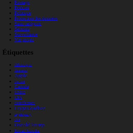
Piratage
Podcast
Politique
Protection des données
Sans catégorie
Sécurité
Surveillance
Vie privée
Étiquettes
Allemagne
Annonce
Apple
botnet
Canada
Chine
CIA
conférence
Crypto.québec
crypto party
CST
Donald Trump
Edward Snowden