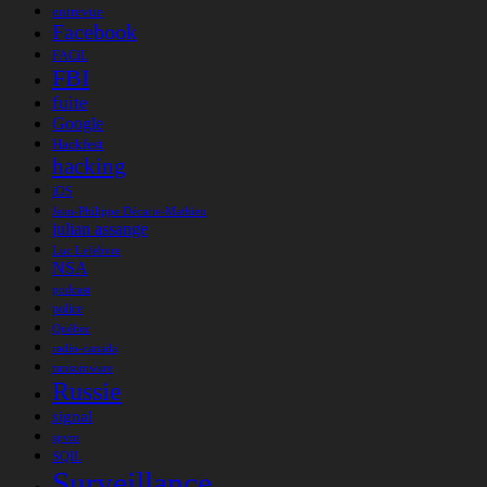
entrevue
Facebook
FACiL
FBI
fuite
Google
Hackfest
hacking
iOS
Jean-Philippe Décarie-Mathieu
julian assange
Luc Lefebvre
NSA
podcast
police
Québec
radio-canada
ransomware
Russie
signal
spvm
SQIL
Surveillance