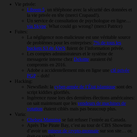
Vie privée:
Librem 5
, un téléphone avec la sécurité des données et
la vie privée en tête (merci Crapaud!).
Un service de consultation de psychologue en ligne…
via Skype
. What could go wrong? (merci Patrice)
Fuites:
La négligence non-malicieuse est une véritable source
de problèmes pour les entreprises:
7% de tous les
buckets S3 de AWS
fuient de l’information privée.
Les comptes administrateurs et le système de
messagerie interne chez
Deloitte
auraient été
compromis en 2016.
Adobe a accidentellement mis en ligne une
clé privée
PGP
– doh!
Hacking:
Newsflash: la
cyber-armée de l’État islamique
sont des
script kiddies glorifiés.
Ingérence russe lors des dernières élections américaines:
on sait maintenant que les
vendeurs de machines de
votation
étaient ciblés mais pas beaucoup plus.
Varia:
Chelsea Manning
se fait refuser l’entrée au Canada.
Après The Pirate Bay, c’est au tour de CBS Showtime
d’avoir un
mineur de crypto-monnaie
sur son site… or,
était-ce voulu?