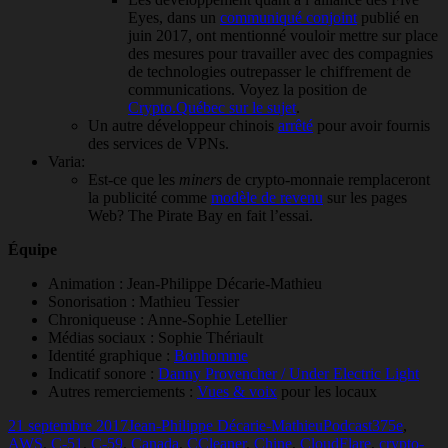
Eyes, dans un
communiqué conjoint
publié en
juin 2017, ont mentionné vouloir mettre sur place
des mesures pour travailler avec des compagnies
de technologies outrepasser le chiffrement de
communications. Voyez la position de
Crypto.Québec sur le sujet
.
Un autre développeur chinois
arrêté
pour avoir fournis
des services de VPNs.
Varia:
Est-ce que les
miners
de crypto-monnaie remplaceront
la publicité comme
modèle de revenu
sur les pages
Web? The Pirate Bay en fait l’essai.
Équipe
Animation : Jean-Philippe Décarie-Mathieu
Sonorisation : Mathieu Tessier
Chroniqueuse : Anne-Sophie Letellier
Médias sociaux : Sophie Thériault
Identité graphique :
Bonhomme
Indicatif sonore :
Danny Provencher / Under Electric Light
Autres remerciements :
Vues & voix
pour les locaux
Publié
Auteur
Catégories
Mots-
21 septembre 2017
Jean-Philippe Décarie-Mathieu
Podcast
375e
,
le
clés
AWS
,
C-51
,
C-59
,
Canada
,
CCleaner
,
Chine
,
CloudFlare
,
crypto-