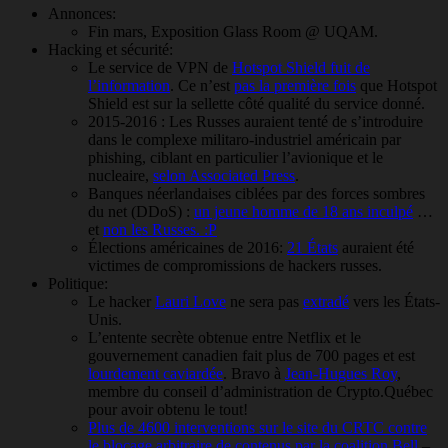
Annonces:
Fin mars, Exposition Glass Room @ UQAM.
Hacking et sécurité:
Le service de VPN de
Hotspot Shield fuit de
l’information
. Ce n’est
pas la première fois
que Hotspot
Shield est sur la sellette côté qualité du service donné.
2015-2016 : Les Russes auraient tenté de s’introduire
dans le complexe militaro-industriel américain par
phishing, ciblant en particulier l’avionique et le
nucleaire,
selon Associated Press
.
Banques néerlandaises ciblées par des forces sombres
du net (DDoS) :
un jeune homme de 18 ans inculpé
…
et
non les Russes. :P
Élections américaines de 2016:
21 États
auraient été
victimes de compromissions de hackers russes.
Politique:
Le hacker
Lauri Love
ne sera pas
extradé
vers les États-
Unis.
L’entente secrète obtenue entre Netflix et le
gouvernement canadien fait plus de 700 pages et est
lourdement caviardée
. Bravo à
Jean-Hugues Roy
,
membre du conseil d’administration de Crypto.Québec
pour avoir obtenu le tout!
Plus de 4600 interventions sur le site du CRTC contre
le blocage arbitraire de contenus par la coalition Bell
–