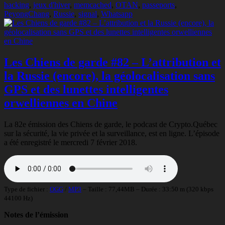
hacking
,
jeux d'hiver
,
memcached
,
OTAN
,
passeports
,
PeyongChang
,
Russie
,
signal
,
Whatsapp
Les Chiens de garde #82 – L’attribution et
la Russie (encore), la géolocalisation sans
GPS et des lunettes intelligentes
orwelliennes en Chine
La 82e émission des Chiens de garde, le podcast de Crypto.Québec
sur la sécurité, la vie privée et la surveillance, est en ligne. L’épisode
a été enregistré le mercredi 7 février 2018.
Type de fichier :
OGG
/
MP3
– Taille : 77,44MB – Durée : 33:50 m (320 kbps
44100 Hz)
Notes de l’émission