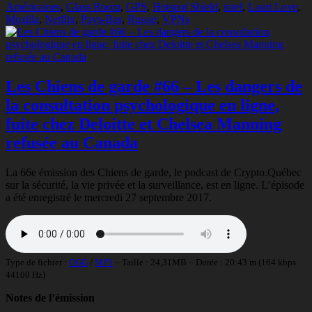
clés
Américaines
,
Glass Room
,
GPS
,
Hotspot Shield
,
intel
,
Lauri Love
,
Mozilla
,
Netflix
,
Pays-Bas
,
Russie
,
VPNs
Les Chiens de garde #66 – Les dangers de
la consultation psychologique en ligne,
fuite chez Deloitte et Chelsea Manning
refusée au Canada
La 66e émission des Chiens de garde, le podcast de Crypto.Québec
sur la sécurité, la vie privée et la surveillance, est en ligne. L’épisode
a été enregistré le mercredi 27 septembre 2017.
Type de fichier :
OGG
/
MP3
– Taille : 24,31MB – Durée : 20:43 m (164 kbps
44100 Hz)
Notes de l’émission