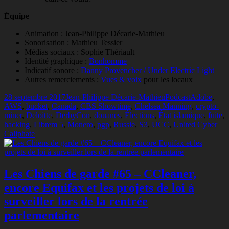
Équipe
Animation : Jean-Philippe Décarie-Mathieu
Sonorisation : Mathieu Tessier
Médias sociaux : Sophie Thériault
Identité graphique :
Bonhomme
Indicatif sonore :
Danny Provencher / Under Electric Light
Autres remerciements :
Vues & voix
pour les locaux
Publié
Auteur
Catégories
Mots-
28 septembre 2017
Jean-Philippe Décarie-Mathieu
Podcast
Adobe
,
le
clés
AWS
,
bucket
,
Canada
,
CBS Showtime
,
Chelsea Manning
,
crypto-
miner
,
Deloitte
,
DerbyCon
,
douanes
,
Élections
,
État islamique
,
fuite
,
hacking
,
Librem 5
,
Monero
,
pgp
,
Russie
,
S3
,
UCC
,
United Cyber
Caliphate
Les Chiens de garde #65 – CCleaner,
encore Equifax et les projets de loi à
surveiller lors de la rentrée
parlementaire