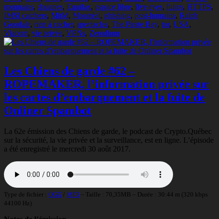
monnaies
,
douanes
,
Equifax
,
espace libre
,
five eyes
,
fuites
,
HTTPS
,
IMSI catchers
,
MitM
,
Montréal
,
phishing
,
post-humains
,
Ralph
Goodale
,
rien à cacher
,
spectacles
,
The Pirate Bay
,
tor
,
USA
,
Viacom
,
vie privée
,
VPNs
,
Zerodium
Les Chiens de garde #62 –
ROPEMAKER, l’information privée sur
les cartes d’embarquement et la fuite de
Onliner Spambot
La 62e émission des Chiens de garde, le podcast de Crypto.Québec
sur la sécurité, la vie privée et la surveillance, est en ligne. L’épisode
a été enregistré le mercredi 30 août 2017.
Type de fichier :
OGG
/
MP3
– Taille : 70,35MB – Durée : 30:44 m (320 kbps
44100 Hz)