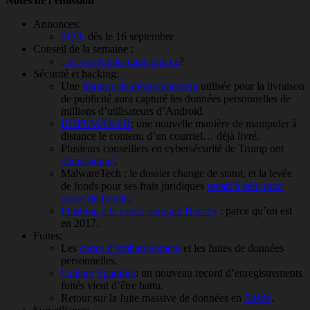
Notes de l’émission
Annonces:
SQIL
dès le 16 septembre
Conseil de la semaine :
.
..et vos robots dans tout ça
?
Sécurité et hacking:
Une
librairie de développement
utilisée pour la livraison
de publicité aura capturé les données personnelles de
millions d’utilisateurs d’Android.
ROPEMAKER
: une nouvelle manière de manipuler à
distance le contenu d’un courriel… déjà livré.
Plusieurs conseillers en cybersécurité de Trump ont
démissionné
.
MalwareTech : le dossier change de statut, et la levée
de fonds pour ses frais juridiques
repart à zéro pour
cause de fraude
.
Phishing à la sauce ouragan Harvey
: parce qu’on est
en 2017.
Fuites:
Les
cartes d’embarquement
et les fuites de données
personnelles.
Onliner Spambot
: un nouveau record d’enregistrements
fuités vient d’être battu.
Retour sur la fuite massive de données en
Suède
.