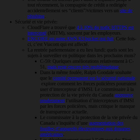
tout récemment, la compagnie de crédit a redirigée
accidentellement ses “clients”/victimes vers un
site de
phishing
.
Sécurité et vie privée:
CloudFlare a trouvé que
4 à 10% du trafic HTTPS est
intercepté
(MITM), souvent par les employeurs.
ENCORE un autre AWS S3 bucket qui fuit
. Cette fois-
ci, c’est Viacom qui est affecté.
La rentrée parlementaire a eu lieu lundi: quels sont les
sujets à surveiller en politique dans les prochains mois?
C-59: Quelques améliorations relativement à C-
51,
mais reste encore très problématique
.
Dans la même foulée, Ralph Goodale souhaite
que le
comité permanent sur la sécurité nationale
explore comment les forces policières pourraient
user d’intercepteur d’IMSI. Le commissaire à la
protection de la vie privée du Canada
approuve
prudemment
l’utilisation d’intercepteurs d’IMSI
par les forces policières, mais critique le manque
de transparence actuelle.
Le commissaire à la protection de la vie privée du
Canada s’inquiète d’une
augmentation des
fouilles d’appareils électroniques aux douanes
américaines
.
Les développement quant à l’alliance des Five