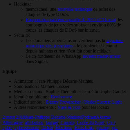
Hacking:
memcached, une
nouvelle
technique
de reflet des
attaques de type DDoS.
Rapport du quatrième quartile de 2017 d’Akamai
: les
compagnies de jeux vidéo subissent environ 80% de
toutes les attaques de DDoS sur Internet.
Sécurité:
Les douaniers américains ne vérifient pas la
signature
numérique des passeports
– le problème est connu
depuis huit ans et rien n’est fait pour le mitiger.
Le co-fondateur de WhatsApp
investit massivement
dans Signal.
Équipe
Animation : Jean-Philippe Décarie-Mathieu
Sonorisation : Mathieu Tessier
Médias sociaux : Sophie Thériault et Jean-Christophe Gaudet
Identité graphique :
Bonhomme
Indicatif sonore :
Danny Provencher / Under Electric Light
Autres remerciements :
Vues & voix
pour les locaux
Publié
Auteur
Catégories
Mots-
2 mars 2018
Jean-Philippe Décarie-Mathieu
Podcast
Akamai
,
le
clés
Allemagne
,
attribution
,
budget
,
Canada
,
Corée du Nord
,
CST
,
cyber
,
cybersécurité
,
DDoS
,
Élections
,
États-Unis
,
gaming
,
grc
,