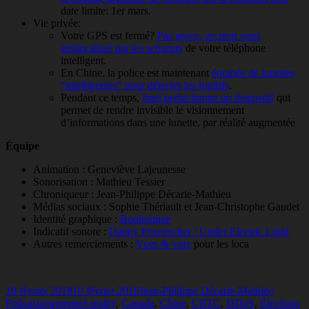
date limite: 1er mars.
Vie privée:
Votre GPS est fermé?
Pas grave, on peut vous
géolocaliser par les senseurs
de votre téléphone
intelligent.
En Chine, la police est maintenant
équipée de lunettes
“intelligentes” pour détecter les fugitifs
.
Pendant ce temps,
Intel perfectionne un dispositif
qui
permet de rendre invisible le visionnement
d’informations dans une lunette, par réalité augmentée
Équipe
Animation : Geneviève Lajeunesse
Sonorisation : Mathieu Tessier
Chroniqueur : Jean-Philippe Décarie-Mathieu
Médias sociaux : Sophie Thériault et Jean-Christophe Gaudet
Identité graphique :
Bonhomme
Indicatif sonore :
Danny Provencher / Under Electric Light
Autres remerciements :
Vues & voix
pour les loca
Publié
Auteur
Catégor
10 février 2018
10 février 2018
Jean-Philippe Décarie-Mathieu
le
Mots-
Podcast
augmented reality
,
Canada
,
Chine
,
CRTC
,
DDoS
,
Élections