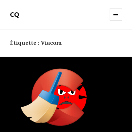
CQ
MENU
ET
WIDGETS
Étiquette :
Viacom