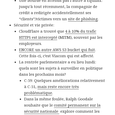
Une bourde en attends pas l’autre à Equifax:
jusqu’à tout récemment, la compagnie de
crédit a redirigée accidentellement ses
“clients”/victimes vers un
site de phishing
.
Sécurité et vie privée:
CloudFlare a trouvé que
4 à 10% du trafic
HTTPS est intercepté
(MITM), souvent par les
employeurs.
ENCORE un autre AWS S3 bucket qui fuit
.
Cette fois-ci, c’est Viacom qui est affecté.
La rentrée parlementaire a eu lieu lundi:
quels sont les sujets à surveiller en politique
dans les prochains mois?
C-59: Quelques améliorations relativement
à C-51,
mais reste encore très
problématique
.
Dans la même foulée, Ralph Goodale
souhaite que le
comité permanent sur la
sécurité nationale
explore comment les