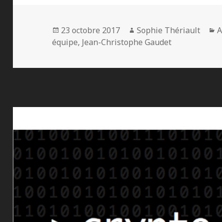
Publié
Auteur
C
23 octobre 2017
Sophie Thériault
A
le
équipe
,
Jean-Christophe Gaudet