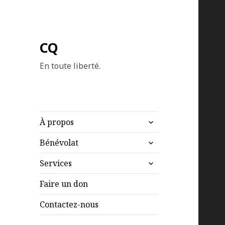
CQ
En toute liberté.
ouvrir
À propos
le
ouvrir
sous-
Bénévolat
le
menu
ouvrir
sous-
Services
le
menu
sous-
Faire un don
menu
Contactez-nous