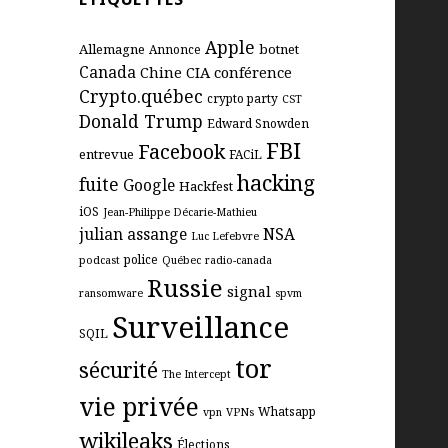
Apple
Allemagne
botnet
Annonce
Canada
Chine
CIA
conférence
Crypto.québec
crypto party
CST
Donald Trump
Edward Snowden
FBI
Facebook
entrevue
FACiL
hacking
fuite
Google
Hackfest
iOS
Jean-Philippe Décarie-Mathieu
julian assange
NSA
Luc Lefebvre
police
podcast
Québec
radio-canada
Russie
signal
ransomware
spvm
Surveillance
SQIL
tor
sécurité
The Intercept
vie privée
Whatsapp
vpn
VPNs
wikileaks
Élections