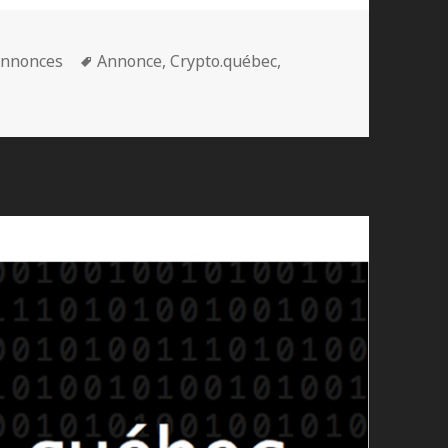
atégories
Mots-
nnonces
Annonce
,
Crypto.québec
,
clés