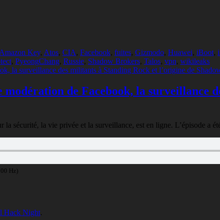
ies
Mots-
Amazon Key
,
Atos
,
CIA
,
Facebook
,
fuites
,
Gizmodo
,
Huawei
,
iBoot
,
clés
tect
,
PyeongChang
,
Russie
,
Shadow Brokers
,
Talos
,
vpn
,
wikileaks
e modération de Facebook, la surveillance de
 sécurité, la vie privée et la surveillance, est en ligne. L’épisode a é
100 Hz)
l Hack Night
.