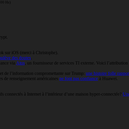
100 Hz)
rypt.
k sur iOS (merci à Christophe).
oulève des doutes
.
vance via
Atos
, un fournisseur de services TI externe. Voici l’attributio
 et de l’information compromettante sur Trump:
une histoire folle rapp
ces de renseignement américaines
ne font pas confiance
à Huawei.
tifs connectés à Internet à l’intérieur d’une maison hyper-connectée?
Une