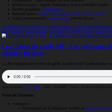
Chroniqueur : Jean-Philippe Décarie-Mathieu
Médias sociaux : Sophie Thériault et Jean-Christophe Gaudet
Identité graphique :
Bonhomme
Indicatif sonore :
Danny Provencher / Under Electric Light
Autres remerciements :
Vues & voix
pour les locaux
Publié
Auteur
Catégor
16 février 2018
16 février 2018
Jean-Philippe Décarie-Mathieu
Podcast
le
Perry Barlow
,
julian assange
,
Let's Encrypt
,
NSA
,
Onavo
,
Onavo Pro
Les Chiens de garde #49 – Les politiques d
Shadow Brokers
La 49e émission des Chiens de garde, le podcast de Crypto.Québec sur la
Type de fichier :
OGG
/
MP3
– Taille : 84,24MB – Durée : 36:48 m (320 kbps 44
Notes de l’émission
Annonces:
Présentation sur la téléphonie mobile au
Montréal All-Gir