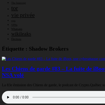
The Intercept
tor
vie privée
vpn
VPNs
Whatsapp
wikileaks
Élections
Étiquette :
Shadow Brokers
Les Chiens de garde #83 – La fuite de iBoot
NSA volé
La 83e émission des Chiens de garde, le podcast de Crypto.Québec sur la 