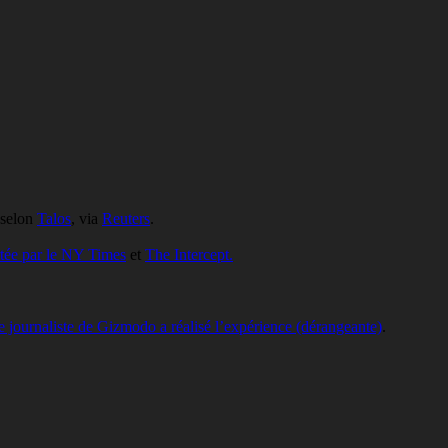
n selon
Talos
, via
Reuters
.
ortée par le NY Times
et
The Intercept.
 journaliste de Gizmodo a réalisé l’expérience (dérangeante)
.