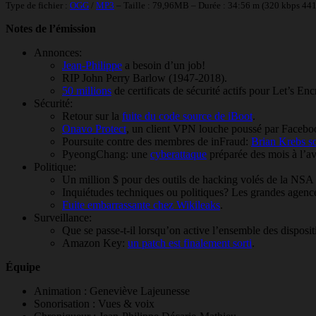
Type de fichier :
OGG
/
MP3
– Taille : 79,96MB – Durée : 34:56 m (320 kbps 44
Notes de l’émission
Annonces:
Jean-Philippe
a besoin d’un job!
RIP John Perry Barlow (1947-2018).
50 millions
de certificats de sécurité actifs pour Let’s Enc
Sécurité:
Retour sur la
fuite du code source de iBoot
.
Onavo Protect
, un client VPN louche poussé par Faceboo
Poursuite contre des membres de inFraud:
Brian Krebs s
PyeongChang: une
cyberattaque
préparée des mois à l’a
Politique:
Un million $ pour des outils de hacking volés de la NSA
Inquiétudes techniques ou politiques? Les grandes agen
Fuite embarrassante chez Wikileaks
.
Surveillance:
Que se passe-t-il lorsqu’on active l’ensemble des disposi
Amazon Key:
un patch est finalement sorti
.
Équipe
Animation : Geneviève Lajeunesse
Sonorisation : Vues & voix