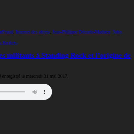
inFraud
,
Internet des objets
,
Jean-Philippe Décarie-Mathieu
,
John
s militants à Standing Rock et l’origine de
té enregistré le mercredi 31 mai 2017.