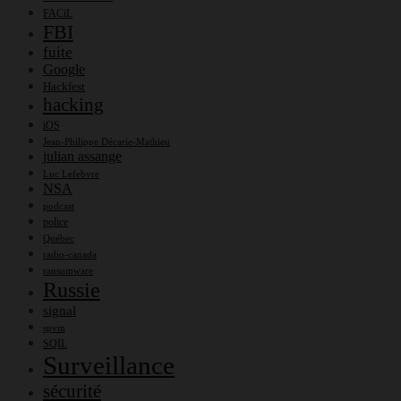
FACiL
FBI
fuite
Google
Hackfest
hacking
iOS
Jean-Philippe Décarie-Mathieu
julian assange
Luc Lefebvre
NSA
podcast
police
Québec
radio-canada
ransomware
Russie
signal
spvm
SQIL
Surveillance
sécurité