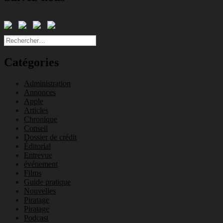
Rechercher :
Catégories
Administration
Annonces
Apple
Articles
Chronique
Conseil
Dossier de crédit
Éditorial
Entrevue
événement
Films
Guide pratique
Nouvelles
Piratage
Piratage
Podcast