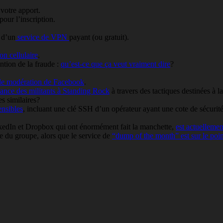
votre apport.
pour l’inscription.
 d’un
service de VPN
payant (ou gratuit).
on cellulaire
.
ntion de la fraude :
qu’est-ce que ça veut vraiment dire
?
s de modération de Facebook
.
lance des militants à Standing Rock
à travers des tactiques destinées à la
s similaires?
ensibles
, incluant une clé SSH d’un opérateur ayant une cote de sécurit
nkedIn et Dropbox qui ont énormément fait la manchette,
est actuellemen
ne du groupe, alors que le service de
“dump of the month” est sur le poin