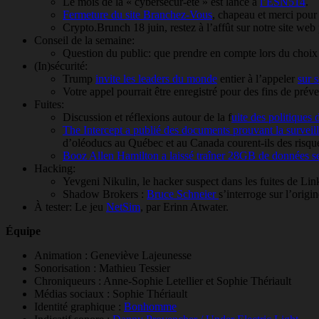
Le mois de la
«
cybersécur-été
»
est lancé à
l’ESN514
.
Fermeture du site Branchez-Vous
, chapeau et merci pour 
Crypto.Brunch 18 juin, restez à l’affût sur notre site web 
Conseil de la semaine:
Question du public: que prendre en compte lors du choix
(In)sécurité:
Trump
invite les leaders du monde
entier à l’appeler
sur s
Votre appel pourrait être enregistré pour des fins de préve
Fuites:
Discussion et réflexions autour de la f
uite des politique
The Intercept a publié des documents prouvant la surveil
d’oléoducs au Québec et au Canada courent-ils des risque
Booz Allen Hamilton a laissé traîner 28GB de données s
Hacking:
Yevgeni Nikulin, le hacker suspect dans les fuites de Li
Shadow Brokers :
Bruce Schneier
s’interroge sur l’origi
À tester: Le jeu
NetSim
, par Erinn Atwater.
Équipe
Animation : Geneviève Lajeunesse
Sonorisation : Mathieu Tessier
Chroniqueurs : Anne-Sophie Letellier et Sophie Thériault
Médias sociaux : Sophie Thériault
Identité graphique :
Bonhomme