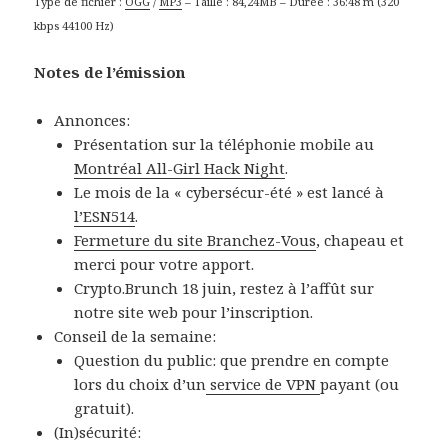
Type de fichier :
OGG
/
MP3
– Taille : 84,24MB – Durée : 36:48 m (320
kbps 44100 Hz)
Notes de l’émission
Annonces:
Présentation sur la téléphonie mobile au
Montréal All-Girl Hack Night
.
Le mois de la
«
cybersécur-été
»
est lancé à
l’ESN514
.
Fermeture du site Branchez-Vous
, chapeau et
merci pour votre apport.
Crypto.Brunch 18 juin, restez à l’affût sur
notre site web pour l’inscription.
Conseil de la semaine:
Question du public: que prendre en compte
lors du choix d’un
service de VPN
payant (ou
gratuit).
(In)sécurité: