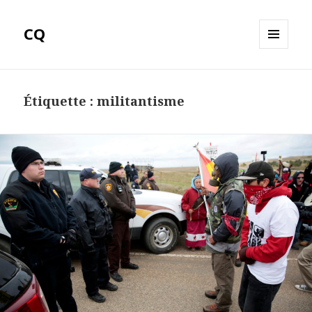
CQ
MENU
ET
WIDGETS
Étiquette :
militantisme