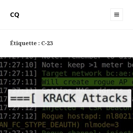
CQ
MENU
ET
WIDGETS
Étiquette :
C-23