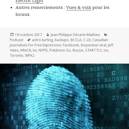
Electric Light
Autres remerciements :
Vues & voix
pour les
locaux
Publié
Auteur
Catégories
19 octobre 2017
Jean-Philippe Décarie-Mathieu
le
Mots-
Podcast
astro-turfing
,
backups
,
BCCLA
,
C-23
,
Canadian
clés
Journalists For Free Expression
,
Facebook
,
Inspecteur viral
,
Jeff
Yates
,
KRACK
,
loi
,
NYPD
,
Pokémon Go
,
Russie
,
STARTTLS
,
tor
,
Toronto
,
WPA2