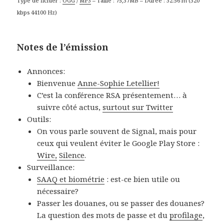
Type de fichier :
OGG
/
MP3
– Taille : 75,37MB – Durée : 32:56 m (320
kbps 44100 Hz)
Notes de l’émission
Annonces:
Bienvenue
Anne-Sophie Letellier!
C’est la conférence RSA présentement… à
suivre côté actus,
surtout sur Twitter
Outils:
On vous parle souvent de Signal, mais pour
ceux qui veulent éviter le Google Play Store :
Wire,
Silence
.
Surveillance:
SAAQ et biométrie
: est-ce bien utile ou
nécessaire?
Passer les douanes, ou se passer des douanes?
La question des mots de passe et du
profilage
,