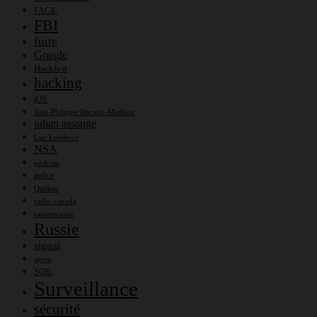
FACiL
FBI
fuite
Google
Hackfest
hacking
iOS
Jean-Philippe Décarie-Mathieu
julian assange
Luc Lefebvre
NSA
podcast
police
Québec
radio-canada
ransomware
Russie
signal
spvm
SQIL
Surveillance
sécurité