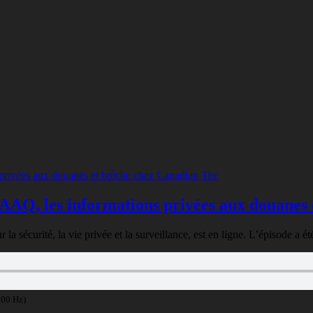
SAAQ, les informations privées aux douanes
r la sécurité, la vie privée et la surveillance, est en ligne. L’épisode a é
100 Hz)