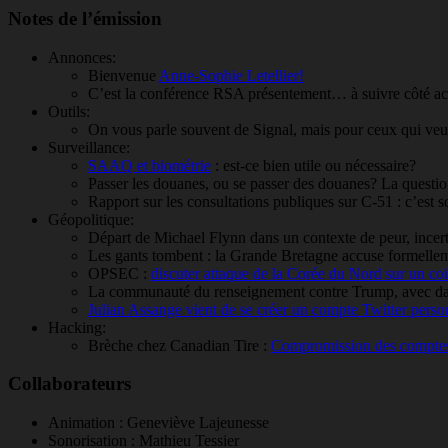
Notes de l’émission
Annonces:
Bienvenue
Anne-Sophie Letellier!
C’est la conférence RSA présentement… à suivre côté ac
Outils:
On vous parle souvent de Signal, mais pour ceux qui veul
Surveillance:
SAAQ et biométrie
: est-ce bien utile ou nécessaire?
Passer les douanes, ou se passer des douanes? La questi
Rapport sur les consultations publiques sur C-51 : c’est s
Géopolitique:
Départ de Michael Flynn dans un contexte de peur, incer
Les gants tombent : la Grande Bretagne accuse formelleme
OPSEC :
discuter attaque de la Corée du Nord sur un co
La communauté du renseignement contre Trump, avec dans
Julian Assange vient de se créer un compte Twitter perso
Hacking:
Brèche chez Canadian Tire :
Compromission des comptes
Collaborateurs
Animation : Geneviève Lajeunesse
Sonorisation : Mathieu Tessier