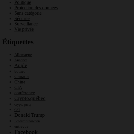
Politique
Protection des données
Sans catégorie
Sécurité
Surveillance
Vie privée
Étiquettes
Allemagne
Annonce
Apple
botnet
Canada
Chine
CIA
conférence
Crypto.québec
crypto party
CST
Donald Trump
Edward Snowden
entrevue
Facebook