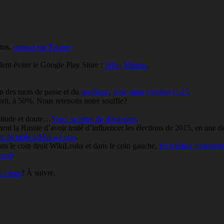
tus,
surtout sur Twitter
ent éviter le Google Play Store :
Wire,
Silence
.
on des mots de passe et du
profilage
,
avec dans l’ombre C-23
.
orti, à 50%. Nous retenons notre souffle?
titude et doute…
Voici sa lettre de démission
.
nt la Russie d’avoir tenté d’influencer les élections de 2015, en une 
in de table à Mar-a-Lago
.
 le coin droit WikiLeaks et dans le coin gauche,
les médias fortement
nnel
.
 client
? À suivre.