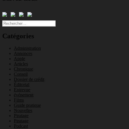
Rechercher :
Catégories
Administration
Annonces
Apple
Articles
Chronique
Conseil
Dossier de crédit
Éditorial
Entrevue
événement
Films
Guide pratique
Nouvelles
Piratage
Piratage
Podcast