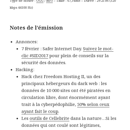
Type de fichier :
OGG
/
MP3
– Taille : 67,34MB – Durée : 29:25 m (320
kbps 44100 Hz)
Notes de l’émission
Annonces:
7 février : Safer Internet Day.
Suivez le mot-
clic #SID2017
pour plein de conseils sur la
sécurité des données.
Hacking:
Hack chez Freedom Hosting II, un des
principaux hébergeurs du dark web : les
données de 10 000 sites ont été piratées en
circulation libre, dont énormément ayant
trait à la cyberpédophilie,
50% selon ceux
ayant fait le coup
.
Les
outils de Cellebrite
dans la nature…Si les
données qui ont coulé sont légitimes,