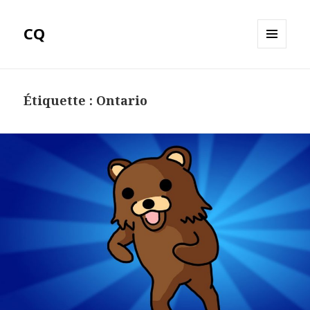
CQ
MENU
ET
WIDGETS
Étiquette :
Ontario