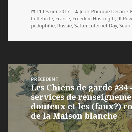
Publié
Auteur
11 février 2017
Jean-Philippe Décarie
le
Cellebrite
,
France
,
Freedom Hosting II
,
JK Row
pédophilie
,
Russie
,
Safter Internet Day
,
Sean 
Navigation
de
PRÉCÉDENT
Les Chiens de garde #34 
l’article
Article
services de renseigneme
précédent :
douteux et les (faux?) c
de la Maison blanche