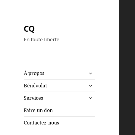
CQ
En toute liberté.
ouvrir
À propos
le
ouvrir
sous-
Bénévolat
le
menu
ouvrir
sous-
Services
le
menu
sous-
Faire un don
menu
Contactez-nous