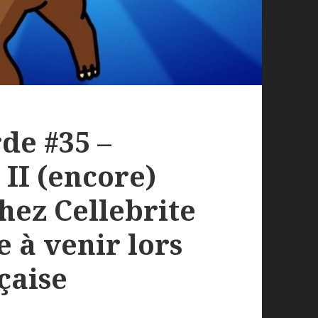
de #35 –
II (encore)
hez Cellebrite
e à venir lors
nçaise