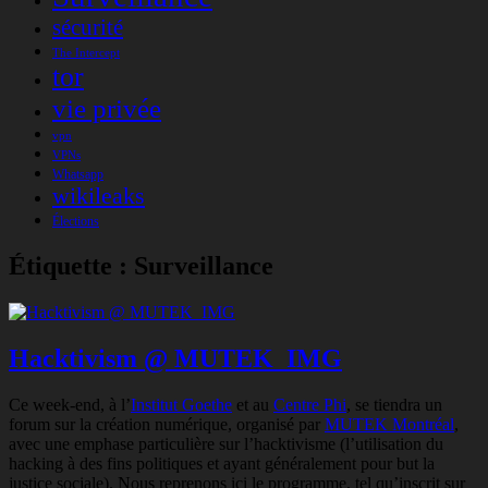
sécurité
The Intercept
tor
vie privée
vpn
VPNs
Whatsapp
wikileaks
Élections
Étiquette :
Surveillance
Hacktivism @ MUTEK_IMG
Ce week-end, à l’
Institut Goethe
et au
Centre Phi
, se tiendra un
forum sur la création numérique, organisé par
MUTEK Montréal
,
avec une emphase particulière sur l’hacktivisme (l’utilisation du
hacking à des fins politiques et ayant généralement pour but la
justice sociale). Nous reprenons ici le programme, tel qu’inscrit sur