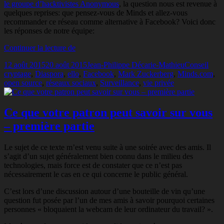
le groupe d’hacktivistes Anonymous
, la question nous est revenue à
quelques reprises: que pensez-vous de Minds et allez-vous
recommander ce réseau comme alternative à Facebook? Voici donc
les réponses de notre équipe:
Que
Continuer la lecture de
penser
Publié
Auteur
Catégories
Mots
12 août 2015
20 août 2015
Jean-Philippe Décarie-Mathieu
Conseil
de
le
clés
cryptage
,
Diaspora
,
ello
,
Facebook
,
Mark Zuckerberg
,
Minds.com
,
Minds.com?
open source
,
réseaux sociaux
,
Surveillance
,
vie privée
Ce que votre patron peut savoir sur vous
– première partie
Le sujet de ce texte m’est venu suite à une soirée avec des amis. Il
s’agit d’un sujet généralement bien connu dans le milieu des
technologies, mais force est de constater que ce n’est pas
nécessairement le cas en ce qui concerne le public général.
C’est lors d’une discussion autour d’une bouteille de vin qu’une
question fut posée par l’un de mes amis à savoir pourquoi certaines
personnes « bloquaient la webcam de leur ordinateur du travail? ».