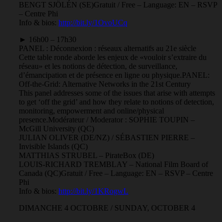
BENGT SJÖLÉN (SE)
Gratuit / Free – Language: EN – RSVP
– Centre Phi
Info & bios:
http://bit.ly/1OvoUCq
► 16h00 – 17h30
PANEL : Déconnexion : réseaux alternatifs au 21e siècle
Cette table ronde aborde les enjeux de «vouloir s’extraire du
réseau» et les notions de détection, de surveillance,
d’émancipation et de présence en ligne ou physique.
PANEL:
Off-the-Grid: Alternative Networks in the 21st Century
This panel addresses some of the issues that arise with attempts
to get ‘off the grid’ and how they relate to notions of detection,
monitoring, empowerment and online/physical
presence.
Modérateur / Moderator : SOPHIE TOUPIN –
McGill University (QC)
JULIAN OLIVER (DE/NZ) / SÉBASTIEN PIERRE –
Invisible Islands (QC)
MATTHIAS STRUBEL – PirateBox (DE)
LOUIS-RICHARD TREMBLAY – National Film Board of
Canada (QC)
Gratuit / Free – Language: EN – RSVP – Centre
Phi
Info & bios:
http://bit.ly/1KRogwL
DIMANCHE 4 OCTOBRE / SUNDAY, OCTOBER 4