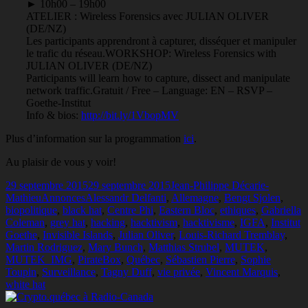
► 10h00 – 19h00
ATELIER : Wireless Forensics avec JULIAN OLIVER
(DE/NZ)
Les participants apprendront à capturer, disséquer et manipuler
le trafic du réseau.
WORKSHOP: Wireless Forensics with
JULIAN OLIVER (DE/NZ)
Participants will learn how to capture, dissect and manipulate
network traffic.
Gratuit / Free – Language: EN – RSVP –
Goethe-Institut
Info & bios:
http://bit.ly/1VbopMV
Plus d’information sur la programmation
ici
.
Au plaisir de vous y voir!
Publié
Auteur
29 septembre 2015
29 septembre 2015
Jean-Philippe Décarie-
le
Catégories
Mots-
Mathieu
Annonces
Alessandr Delfanti
,
Allemagne
,
Bengt Sjolen
,
clés
biopolitique
,
black hat
,
Centre Phi
,
Eastern Bloc
,
ethiques
,
Gabriella
Coleman
,
grey hat
,
hacking
,
hacktivism
,
hacktivisme
,
IGFA
,
Institut
Goethe
,
Invisible Islands
,
Julian Oliver
,
Louis-Richard Tremblay
,
Martin Rodriguez
,
Mary Bunch
,
Matthias Strubel
,
MUTEK
,
MUTEK_IMG
,
PirateBox
,
Québec
,
Sébastien Pierre
,
Sophie
Toupin
,
Surveillance
,
Tagny Duff
,
vie privée
,
Vincent Marquis
,
white hat