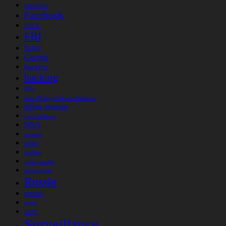
entrevue
Facebook
FACiL
FBI
fuite
Google
Hackfest
hacking
iOS
Jean-Philippe Décarie-Mathieu
julian assange
Luc Lefebvre
NSA
podcast
police
Québec
radio-canada
ransomware
Russie
signal
spvm
SQIL
Surveillance