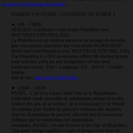
la page de l’évènement Facebook
:
SAMEDI 3 OCTOBRE / SATURDAY, OCTOBER 3
► 10h – 13h00
ATELIER: Construisez votre propre PirateBox avec
MATTHIAS STRUBEL (DE)
La PirateBox est un système anonyme de partage de données
que vous pouvez assembler par vous-même.
WORKSHOP:
Build your own PirateBox avec MATTHIAS STRUBEL (DE)
The PirateBox is a DIY anonymous offline file sharing system
built with free software and inexpensive off-the-shelf
hardware.
Gratuit / Free – Language: EN – RSVP – Goethe-
Institut
Info & bios:
http://bit.ly/1MJYQDp
► 12h00 – 13h30
PANEL : L’art et la science dans l’ère de la Biopolitique
Cette table ronde rassemble de nombreuses perspectives des
milieux des arts, de la science, de la technologie et de l’étude
des médias pour étudier de plus près certaines des manières
dont les dynamiques de pouvoir affectent tant la conscience
politique que les institutions des populations
mondiales..
PANEL: Art and Science in the Age of Biopolitics
This panel brings together a range of perspectives from the