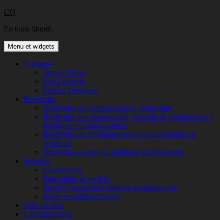
Aller
CQ
au
En toute liberté.
contenu
Menu et widgets
À propos
Jimmy Djivre
Luc Lefebvre
Samuel Bergeron
Bénévolat
Bénévoles en communication / marketing
Bénévoles en cybersécurité / sécurité de l’information /
forensique / criminalistique
Bénévoles en développement et administration de
systèmes
Bénévoles en science politique & philosophie
Services
Conférences
Formations et ateliers
Service-conseil aux cabinets professionnels
Entrevue média et expert
Faire un don
Contactez-nous