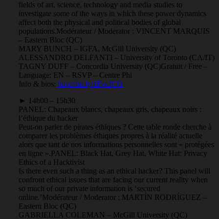
fields of art, science, technology and media studies to
investigate some of the ways in which these power dynamics
affect both the physical and political bodies of global
populations.
Modérateur / Moderator : VINCENT MARQUIS
– Eastern Bloc (QC)
MARY BUNCH – IGFA, McGill University (QC)
ALESSANDRO DELFANTI – University of Toronto (CA/IT)
TAGNY DUFF – Concordia University (QC)
Gratuit / Free –
Language: EN – RSVP – Centre Phi
Info & bios:
http://bit.ly/1FvcJCG
► 14h00 – 15h30
PANEL: Chapeaux blancs, chapeaux gris, chapeaux noirs :
l’éthique du hacker
Peut-on parler de pirates éthiques ? Cette table ronde cherche à
comparer les problèmes éthiques propres à la réalité actuelle
alors que tant de nos informations personnelles sont « protégées
en ligne ».
PANEL: Black Hat, Grey Hat, White Hat: Privacy
Ethics of a Hacktivist
Is there even such a thing as an ethical hacker? This panel will
confront ethical issues that are facing our current reality when
so much of our private information is ‘secured
online.’
Modérateur / Moderator : MARTÍN RODRÍGUEZ –
Eastern Bloc (QC)
GABRIELLA COLEMAN – McGill University (QC)