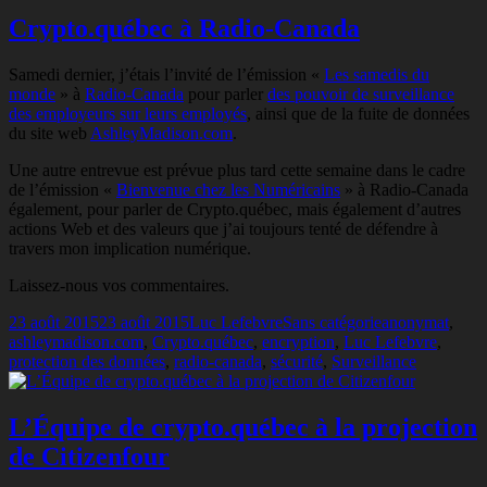
Crypto.québec à Radio-Canada
Samedi dernier, j’étais l’invité de l’émission «
Les samedis du
monde
» à
Radio-Canada
pour parler
des pouvoir de surveillance
des employeurs sur leurs employés
, ainsi que de la fuite de données
du site web
AshleyMadison.com
.
Une autre entrevue est prévue plus tard cette semaine dans le cadre
de l’émission «
Bienvenue chez les Numéricains
» à Radio-Canada
également, pour parler de Crypto.québec, mais également d’autres
actions Web et des valeurs que j’ai toujours tenté de défendre à
travers mon implication numérique.
Laissez-nous vos commentaires.
Publié
Auteur
Catégories
Mots-
23 août 2015
23 août 2015
Luc Lefebvre
Sans catégorie
anonymat
,
le
clés
ashleymadison.com
,
Crypto.québec
,
encryption
,
Luc Lefebvre
,
protection des données
,
radio-canada
,
sécurité
,
Surveillance
L’Équipe de crypto.québec à la projection
de Citizenfour