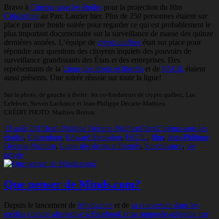
Bravo à
Cinéma sous les étoiles
pour la projection du film
Citizenfour
au Parc Laurier hier. Plus de 250 personnes étaient sur
place par une froide soirée pour regarder ce qui est probablement le
plus important documentaire sur la surveillance de masse des quinze
dernières années. L’équipe de
crypto.québec
était sur place pour
répondre aux questions des citoyens inquiets des pouvoirs de
surveillance grandissants des États et des entreprises. Des
représentants de la
Ligue des droits et libertés
et de
FACiL
étaient
aussi présents. Une soirée réussie sur toute la ligne!
Sur la photo, de gauche à droite: les co-fondateurs de crypto.québec, Luc
Lefebvre, Steven Lachance et Jean-Philippe Décarie-Mathieu
CRÉDIT PHOTO: Mathieu Breton.
Publié
Auteur
Catégories
Mots-
13 août 2015
Jean-Philippe Décarie-Mathieu
Films
Cinéma sous les
le
clés
étoiles
,
Citizenfour
,
Edward Snowden
,
FACiL
,
film
,
Jean-Philippe
Décarie-Mathieu
,
Ligue des droits et libertés
,
Surveillance
,
vie
privée
Que penser de Minds.com?
Depuis le lancement de
Minds.com
et de
sa couverture dans les
médias comme alternative à Facebook et sa supposée-adoption par