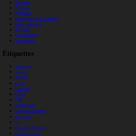
Piratage
Podcast
Politique
Protection des données
Sans catégorie
Sécurité
Surveillance
Vie privée
Étiquettes
Allemagne
Annonce
Apple
botnet
Canada
Chine
CIA
conférence
Crypto.québec
crypto party
CST
Donald Trump
Edward Snowden