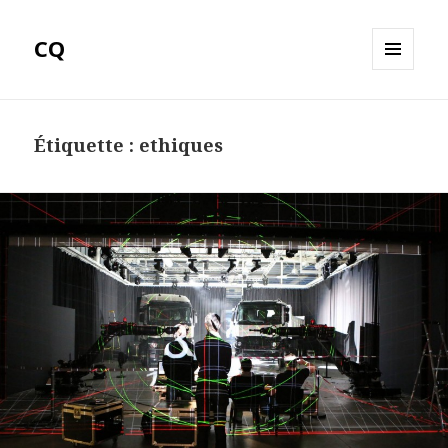
CQ
MENU
ET
WIDGETS
Étiquette :
ethiques