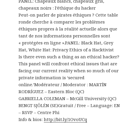
PANEL: Chapeaux blancs, chapeaux gris,
chapeaux noirs : l’éthique du hacker
Peut-on parler de pirates éthiques ? Cette table
ronde cherche à comparer les problèmes
éthiques propres à la réalité actuelle alors que
tant de nos informations personnelles sont
« protégées en ligne ».
PANEL: Black Hat, Grey
Hat, White Hat: Privacy Ethics of a Hacktivist
Is there even such a thing as an ethical hacker?
This panel will confront ethical issues that are
facing our current reality when so much of our
private information is ‘secured
online.’
Modérateur / Moderator : MARTÍN
RODRÍGUEZ – Eastern Bloc (QC)
GABRIELLA COLEMAN – McGill University (QC)
BENGT SJÖLÉN (SE)
Gratuit / Free – Language: EN
– RSVP – Centre Phi
Info & bios:
http://bit.ly/1OvoUCq