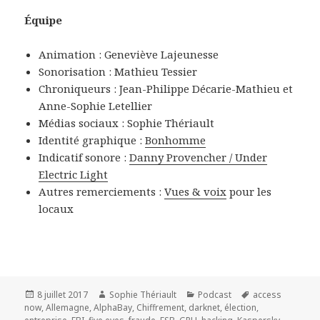
Équipe
Animation : Geneviève Lajeunesse
Sonorisation : Mathieu Tessier
Chroniqueurs : Jean-Philippe Décarie-Mathieu et
Anne-Sophie Letellier
Médias sociaux : Sophie Thériault
Identité graphique :
Bonhomme
Indicatif sonore :
Danny Provencher / Under
Electric Light
Autres remerciements :
Vues & voix
pour les
locaux
Publié
Auteur
Catégories
Mots-
8 juillet 2017
Sophie Thériault
Podcast
access
le
clés
now
,
Allemagne
,
AlphaBay
,
Chiffrement
,
darknet
,
élection
,