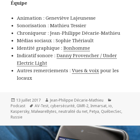
Équipe
Animation : Geneviève Lajeunesse
Sonorisation : Mathieu Tessier
Chroniqueur : Jean-Philippe Décarie-Mathieu
Médias sociaux : Sophie Thériault
Identité graphique :
Bonhomme
Indicatif sonore :
Danny Provencher / Under
Electric Light
Autres remerciements :
Vues & voix
pour les
locaux
Publié
Auteur
Catégories
13 juillet 2017
Jean-Philippe Décarie-Mathieu
le
Mots-
Podcast
AV-Test
,
cybersécurité
,
GMR-2
,
Inmarsat
,
io
,
clés
Kaspersky
,
MalwareBytes
,
neutralité du net
,
Petya
,
QuébecSec
,
Russie