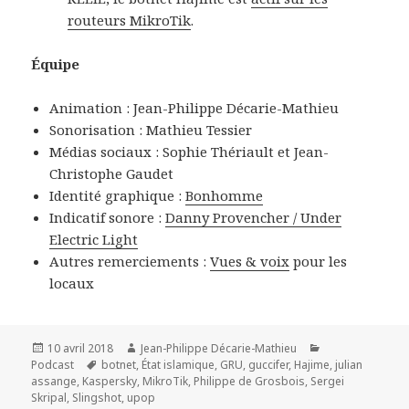
routeurs MikroTik
.
Équipe
Animation : Jean-Philippe Décarie-Mathieu
Sonorisation : Mathieu Tessier
Médias sociaux : Sophie Thériault et Jean-
Christophe Gaudet
Identité graphique :
Bonhomme
Indicatif sonore :
Danny Provencher / Under
Electric Light
Autres remerciements :
Vues & voix
pour les
locaux
Publié
Auteur
Catégories
10 avril 2018
Jean-Philippe Décarie-Mathieu
le
Mots-
Podcast
botnet
,
État islamique
,
GRU
,
guccifer
,
Hajime
,
julian
clés
assange
,
Kaspersky
,
MikroTik
,
Philippe de Grosbois
,
Sergei
Skripal
,
Slingshot
,
upop