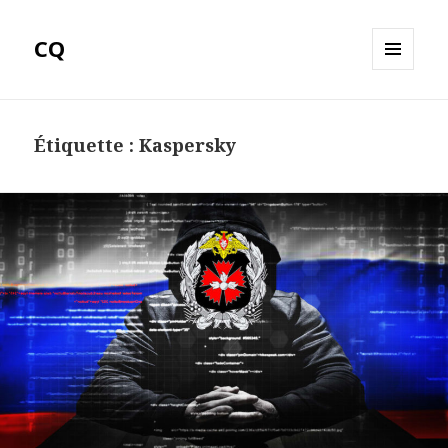
CQ
MENU
ET
WIDGETS
Étiquette :
Kaspersky