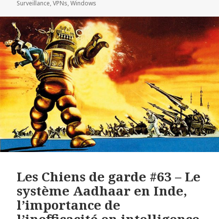
Surveillance
,
VPNs
,
Windows
Les Chiens de garde #63 – Le
système Aadhaar en Inde,
l’importance de
l’inefficacité en intelligence