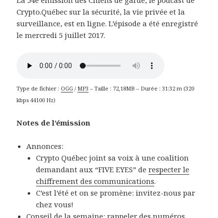
La 54e émission des Chiens de garde, le podcast de
Crypto.Québec sur la sécurité, la vie privée et la
surveillance, est en ligne. L’épisode a été enregistré
le mercredi 5 juillet 2017.
Type de fichier :
OGG
/
MP3
– Taille : 72,18MB – Durée : 31:32 m (320
kbps 44100 Hz)
Notes de l’émission
Annonces:
Crypto Québec joint sa voix à une coalition
demandant aux “FIVE EYES” de
respecter le
chiffrement des communications
.
C’est l’été et on se promène: invitez-nous par
chez vous!
Conseil de la semaine: rappeler des numéros