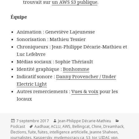
trouvait sur
un AWS S3 publique
.
Équipe
Animation : Geneviève Lajeunesse
Sonorisation : Mathieu Tessier
Chroniqueurs : Jean-Philippe Décarie-Mathieu et
Luc Lefebvre
Médias sociaux : Sophie Thériault
Identité graphique :
Bonhomme
Indicatif sonore :
Danny Provencher / Under
Electric Light
Autres remerciements :
Vues & voix
pour les
locaux
Publié
Auteur
Catégorie
7 septembre 2017
Jean-Philippe Décarie-Mathieu
le
Mots-
Podcast
Aadhaar
,
ACLU
,
AWS
,
Bellingcat
,
Chine
,
Dreamhack
,
clés
Élections
,
fuite
,
fuites
,
intelligence artificielle
,
Jeanne Shaheen
,
journalistes
,
Kaspersky
,
mydemocracy.ca
,
S3
,
tor
,
UIDAI
,
vpn
,