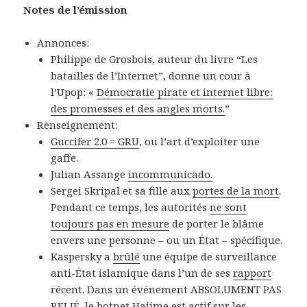
Notes de l’émission
Annonces:
Philippe de Grosbois, auteur du livre “Les
batailles de l’Internet”, donne un cour à
l’Upop: «
Démocratie pirate et internet libre:
des promesses et des angles morts.
”
Renseignement:
Guccifer 2.0 = GRU
, ou l’art d’exploiter une
gaffe.
Julian Assange
incommunicado.
Sergei Skripal et sa fille aux
portes de la mort
.
Pendant ce temps, les autorités
ne sont
toujours pas en mesure
de porter le blâme
envers une personne – ou un État – spécifique.
Kaspersky a
brûlé
une équipe de surveillance
anti-État islamique dans l’un de ses
rapport
récent. Dans un événement ABSOLUMENT PAS
RELIÉ, le botnet Hajime est
actif sur les