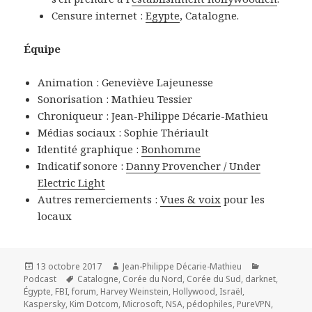
Censure internet :
Egypte
, Catalogne.
Équipe
Animation : Geneviève Lajeunesse
Sonorisation : Mathieu Tessier
Chroniqueur : Jean-Philippe Décarie-Mathieu
Médias sociaux : Sophie Thériault
Identité graphique :
Bonhomme
Indicatif sonore :
Danny Provencher / Under
Electric Light
Autres remerciements :
Vues & voix
pour les
locaux
Publié
Auteur
Catégories
13 octobre 2017
Jean-Philippe Décarie-Mathieu
le
Mots-
Podcast
Catalogne
,
Corée du Nord
,
Corée du Sud
,
darknet
,
clés
Égypte
,
FBI
,
forum
,
Harvey Weinstein
,
Hollywood
,
Israël
,
Kaspersky
,
Kim Dotcom
,
Microsoft
,
NSA
,
pédophiles
,
PureVPN
,