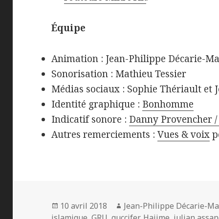
Équipe
Animation : Jean-Philippe Décarie-M
Sonorisation : Mathieu Tessier
Médias sociaux : Sophie Thériault et
Identité graphique :
Bonhomme
Indicatif sonore :
Danny Provencher / 
Autres remerciements :
Vues & voix
p
Publié
Auteur
10 avril 2018
Jean-Philippe Décarie-Ma
le
islamique
,
GRU
,
guccifer
,
Hajime
,
julian assa