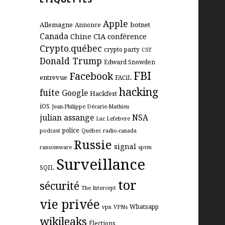
Apple
Allemagne
botnet
Annonce
Canada
Chine
CIA
conférence
Crypto.québec
crypto party
CST
Donald Trump
Edward Snowden
FBI
Facebook
entrevue
FACiL
hacking
fuite
Google
Hackfest
iOS
Jean-Philippe Décarie-Mathieu
julian assange
NSA
Luc Lefebvre
police
podcast
Québec
radio-canada
Russie
signal
ransomware
spvm
Surveillance
SQIL
tor
sécurité
The Intercept
vie privée
Whatsapp
vpn
VPNs
wikileaks
Élections