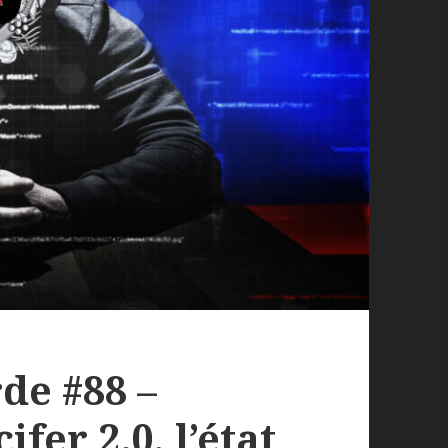
de #88 –
ifer 2.0, l’état