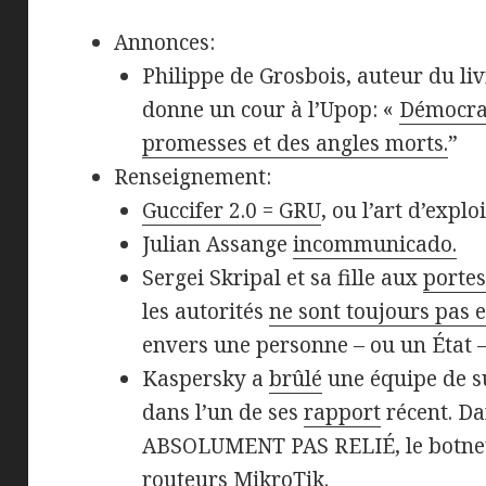
Annonces:
Philippe de Grosbois, auteur du livr
donne un cour à l’Upop: «
Démocrati
promesses et des angles morts.
”
Renseignement:
Guccifer 2.0 = GRU
, ou l’art d’explo
Julian Assange
incommunicado.
Sergei Skripal et sa fille aux
portes
les autorités
ne sont toujours pas 
envers une personne – ou un État –
Kaspersky a
brûlé
une équipe de su
dans l’un de ses
rapport
récent. D
ABSOLUMENT PAS RELIÉ, le botne
routeurs MikroTik
.