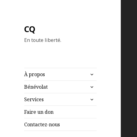
CQ
En toute liberté.
ouvrir
À propos
le
ouvrir
sous-
Bénévolat
le
menu
ouvrir
sous-
Services
le
menu
sous-
Faire un don
menu
Contactez-nous