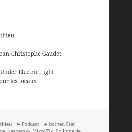
athieu
 Jean-Christophe Gaudet
Under Electric Light
our les locaux
Catégories
Mots-
thieu
Podcast
botnet
,
État
clés
nge
,
Kaspersky
,
MikroTik
,
Philippe de