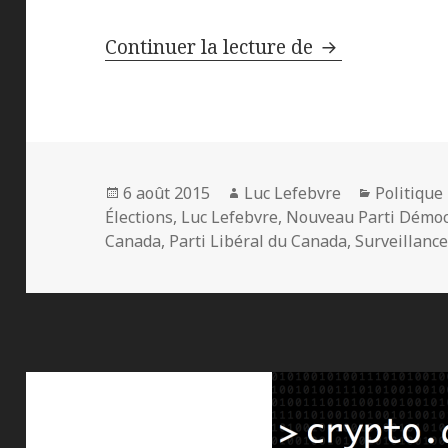
La sécurité, l’
Continuer la lecture de
Publié
Auteur
Catégorie
6 août 2015
Luc Lefebvre
Politique
le
Élections
,
Luc Lefebvre
,
Nouveau Parti Démoc
Canada
,
Parti Libéral du Canada
,
Surveillanc