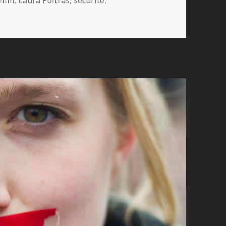
film
,
Laura Poitras
,
sécurité
,