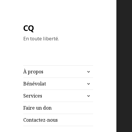
CQ
En toute liberté.
ouvrir
À propos
le
ouvrir
sous-
Bénévolat
le
menu
ouvrir
sous-
Services
le
menu
sous-
Faire un don
menu
Contactez-nous