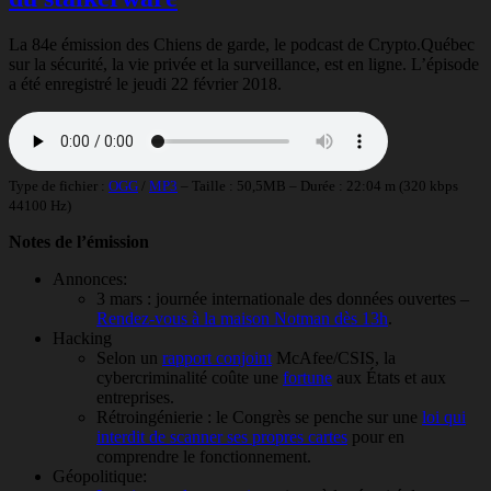
La 84e émission des Chiens de garde, le podcast de Crypto.Québec
sur la sécurité, la vie privée et la surveillance, est en ligne. L’épisode
a été enregistré le jeudi 22 février 2018.
Type de fichier :
OGG
/
MP3
– Taille : 50,5MB – Durée : 22:04 m (320 kbps
44100 Hz)
Notes de l’émission
Annonces:
3 mars : journée internationale des données ouvertes –
Rendez-vous à la maison Notman dès 13h
.
Hacking
Selon un
rapport conjoint
McAfee/CSIS, la
cybercriminalité coûte une
fortune
aux États et aux
entreprises.
Rétroingénierie : le Congrès se penche sur une
loi qui
interdit de scanner ses propres cartes
pour en
comprendre le fonctionnement.
Géopolitique: