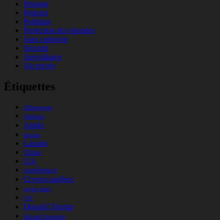
Piratage
Podcast
Politique
Protection des données
Sans catégorie
Sécurité
Surveillance
Vie privée
Étiquettes
Allemagne
Annonce
Apple
botnet
Canada
Chine
CIA
conférence
Crypto.québec
crypto party
CST
Donald Trump
Edward Snowden