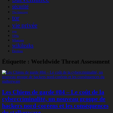
sécurité
The Intercept
tor
vie privée
vpn
VPNs
Whatsapp
wikileaks
Élections
Étiquette :
Worldwide Threat Assessment
Les Chiens de garde #84 – Le coût de la
cybercriminalité, un nouveau groupe de
hackers nord-coréens et les conséquences
du stalkerware