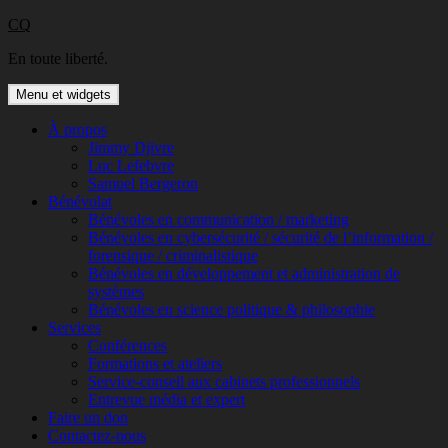
Aller
CQ
au
En toute liberté.
contenu
Menu et widgets
À propos
Jimmy Djivre
Luc Lefebvre
Samuel Bergeron
Bénévolat
Bénévoles en communication / marketing
Bénévoles en cybersécurité / sécurité de l’information /
forensique / criminalistique
Bénévoles en développement et administration de
systèmes
Bénévoles en science politique & philosophie
Services
Conférences
Formations et ateliers
Service-conseil aux cabinets professionnels
Entrevue média et expert
Faire un don
Contactez-nous