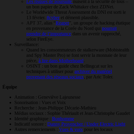
Les risques de poursuite
nuisent à la sécurité de tous –
un bon papier de Zack Whittaker chez ZDNet.
Le Worldwide Threat Assessment du DNI est sorti le
13 février.
#cyber
et démenti plausible.
APT 37, alias “
Reaper
”, un groupe de hacking étatique
en provenance de la Corée du Nord qui
pourrait
prendre de l’importance
dans un avenir rapproché,
selon FireEye.
Surveillance:
Quand les consommateurs de stalkerware (Mobistealth
and Spy Master Pro) se font servir la monnaie de leur
pièce,
à lire dans Motherboard
.
OSINT : un bon guide chez Bellingcat sur les
techniques à utiliser pour
archiver du matériel
provenant des réseaux sociaux
, par Aric Toler.
Équipe
Animation : Geneviève Lajeunesse
Sonorisation : Vues et Voix
Recherche : Jean-Philippe Décarie-Mathieu
Médias sociaux : Sophie Thériault et Jean-Christophe Gaudet
Identité graphique :
Bonhomme
Indicatif sonore :
Danny Provencher / Under Electric Light
Autres remerciements :
Vues & voix
pour les locaux