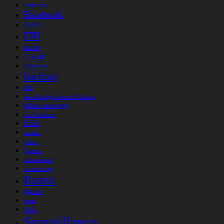
entrevue
Facebook
FACiL
FBI
fuite
Google
Hackfest
hacking
iOS
Jean-Philippe Décarie-Mathieu
julian assange
Luc Lefebvre
NSA
podcast
police
Québec
radio-canada
ransomware
Russie
signal
spvm
SQIL
Surveillance