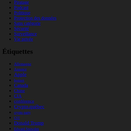
Piratage
Podcast
Politique
Protection des données
Sans catégorie
Sécurité
Surveillance
Vie privée
Étiquettes
Allemagne
Annonce
Apple
botnet
Canada
Chine
CIA
conférence
Crypto.québec
crypto party
CST
Donald Trump
Edward Snowden