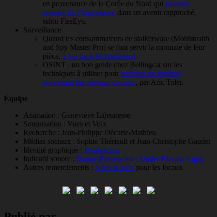
en provenance de la Corée du Nord qui
pourrait
prendre de l’importance
dans un avenir rapproché,
selon FireEye.
Surveillance:
Quand les consommateurs de stalkerware (Mobistealth
and Spy Master Pro) se font servir la monnaie de leur
pièce,
à lire dans Motherboard
.
OSINT : un bon guide chez Bellingcat sur les
techniques à utiliser pour
archiver du matériel
provenant des réseaux sociaux
, par Aric Toler.
Équipe
Animation : Geneviève Lajeunesse
Sonorisation : Vues et Voix
Recherche : Jean-Philippe Décarie-Mathieu
Médias sociaux : Sophie Thériault et Jean-Christophe Gaudet
Identité graphique :
Bonhomme
Indicatif sonore :
Danny Provencher / Under Electric Light
Autres remerciements :
Vues & voix
pour les locaux
Publié par