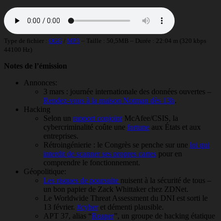
Type de fichier :
OGG
/
MP3
– Taille : 50,5MB – Durée : 22:04 m (320 kbps
44100 Hz)
Notes de l’émission
Annonces:
3 mars : journée internationale des données ouvertes –
Rendez-vous à la maison Notman dès 13h
.
Hacking
Selon un
rapport conjoint
McAfee/CSIS, la
cybercriminalité coûte une
fortune
aux États et aux
entreprises.
Rétroingénierie : le Congrès se penche sur une
loi qui
interdit de scanner ses propres cartes
pour en
comprendre le fonctionnement.
Géopolitique:
Les risques de poursuite
nuisent à la sécurité de tous –
un bon papier de Zack Whittaker chez ZDNet.
Le Worldwide Threat Assessment du DNI est sorti le
13 février.
#cyber
et démenti plausible.
APT 37, alias “
Reaper
”, un groupe de hacking étatique