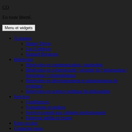
Aller
CQ
au
En toute liberté.
contenu
Menu et widgets
À propos
Jimmy Djivre
Luc Lefebvre
Samuel Bergeron
Bénévolat
Bénévoles en communication / marketing
Bénévoles en cybersécurité / sécurité de l’information /
forensique / criminalistique
Bénévoles en développement et administration de
systèmes
Bénévoles en science politique & philosophie
Services
Conférences
Formations et ateliers
Service-conseil aux cabinets professionnels
Entrevue média et expert
Faire un don
Contactez-nous