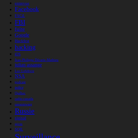
entrevue
Facebook
FACiL
FBI
fuite
Google
Hackfest
hacking
iOS
Jean-Philippe Décarie-Mathieu
julian assange
Luc Lefebvre
NSA
podcast
police
Québec
radio-canada
ransomware
Russie
signal
spvm
SQIL
Surveillance