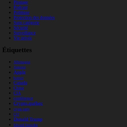
Piratage
Podcast
Politique
Protection des données
Sans catégorie
Sécurité
Surveillance
Vie privée
Étiquettes
Allemagne
Annonce
Apple
botnet
Canada
Chine
CIA
conférence
Crypto.québec
crypto party
CST
Donald Trump
Edward Snowden