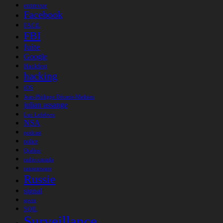
entrevue
Facebook
FACiL
FBI
fuite
Google
Hackfest
hacking
iOS
Jean-Philippe Décarie-Mathieu
julian assange
Luc Lefebvre
NSA
podcast
police
Québec
radio-canada
ransomware
Russie
signal
spvm
SQIL
Surveillance