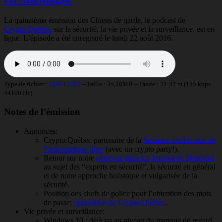
La quinzième émission des Chiens de garde, le podcast de
Crypto.Québec
sur la sécurité, la vie privée et la surveillance, est en
ligne. L’épisode a été enregistré le lundi 22 août 2016.
Type de fichier :
OGG
/
MP3
– Taille : 35,18MB – Durée : 31:42 m (155 kbps
44100 Hz)
Notes de l’émission
Annonces:
Crypto.Québec partenaire de la
Semaine québécoise de
l’informatique libre
(avec un crypto party!).
Retour sur notre
entrevue dans Le Journal de Montréal
au sujet des “experts en sécurité”, la sécurité en général
et de notre approche holistique et vulgarisée de la
sécurité.
Position des chefs de police pour l’obtention des mots
de passe:
opposition de Crypto.Québec
.
Vie privée et surveillance:
Windows 10 : déjà vu au niveau du manque de regard