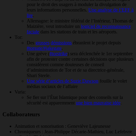
pour le droit des usagers à moduler la divulgation de
leurs informations personnelles.
Une analyse de l’EFF à
lire
.
Allemagne: le ministre fédéral de l’Intérieur, Thomas de
Maizière, veut introduire un
logiciel de reconnaissance
faciale
dans les stations de train et les aéroports.
Tor:
Des
grosses
démissions
ébranlent le projet depuis
#torgate/#jakegate
.
Une grève (
#torstrike
) sera déclenchée le 1er septembre
afin de protester contre certaines décisions que plusieurs
considèrent comme douteuses de conseil
d’administration de Tor et de sa directrice-générale,
Shari Steele.
Une série d’articles de Suzie Dawson
fouille le volet
médias sociaux de l’affaire
Varia:
Se fier sur l’État Islamique pour des conseils sur la
sécurité est apparemment
une bien mauvaise idée
.
Collaborateurs
Animation et sonorisation : Geneviève Lajeunesse
Chroniqueurs : Jean-Philippe Décarie-Mathieu, Luc Lefebvre