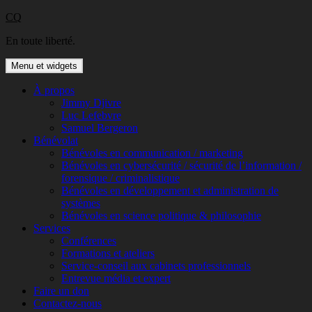
Aller
CQ
au
En toute liberté.
contenu
Menu et widgets
À propos
Jimmy Djivre
Luc Lefebvre
Samuel Bergeron
Bénévolat
Bénévoles en communication / marketing
Bénévoles en cybersécurité / sécurité de l’information /
forensique / criminalistique
Bénévoles en développement et administration de
systèmes
Bénévoles en science politique & philosophie
Services
Conférences
Formations et ateliers
Service-conseil aux cabinets professionnels
Entrevue média et expert
Faire un don
Contactez-nous