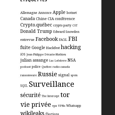
Apple
Allemagne
botnet
Annonce
Canada
Chine
CIA
conférence
Crypto.québec
crypto party
CST
Donald Trump
Edward Snowden
FBI
Facebook
entrevue
FACiL
hacking
fuite
Google
Hackfest
iOS
Jean-Philippe Décarie-Mathieu
julian assange
NSA
Luc Lefebvre
police
podcast
Québec
radio-canada
Russie
signal
ransomware
spvm
Surveillance
SQIL
tor
sécurité
The Intercept
vie privée
Whatsapp
vpn
VPNs
wikileaks
Élections