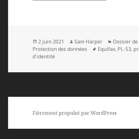
Publié
Auteur
Catégories
2 juin 2021
Sam Harper
Dossier de 
le
Mots-
Protection des données
Equifax
,
PL-53
,
pr
clés
d'identité
Fièrement propulsé par WordPress