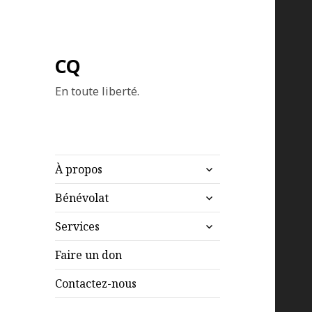
CQ
En toute liberté.
ouvrir
À propos
le
ouvrir
sous-
Bénévolat
le
menu
ouvrir
sous-
Services
le
menu
sous-
Faire un don
menu
Contactez-nous