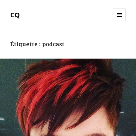
CQ
MENU
ET
WIDGETS
Étiquette :
podcast