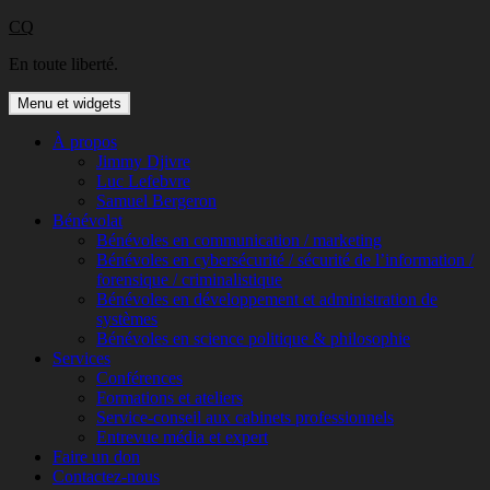
Aller
CQ
au
En toute liberté.
contenu
Menu et widgets
À propos
Jimmy Djivre
Luc Lefebvre
Samuel Bergeron
Bénévolat
Bénévoles en communication / marketing
Bénévoles en cybersécurité / sécurité de l’information /
forensique / criminalistique
Bénévoles en développement et administration de
systèmes
Bénévoles en science politique & philosophie
Services
Conférences
Formations et ateliers
Service-conseil aux cabinets professionnels
Entrevue média et expert
Faire un don
Contactez-nous