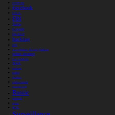
entrevue
Facebook
FACiL
FBI
fuite
Google
Hackfest
hacking
iOS
Jean-Philippe Décarie-Mathieu
julian assange
Luc Lefebvre
NSA
podcast
police
Québec
radio-canada
ransomware
Russie
signal
spvm
SQIL
Surveillance