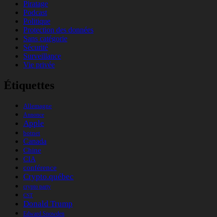
Piratage
Podcast
Politique
Protection des données
Sans catégorie
Sécurité
Surveillance
Vie privée
Étiquettes
Allemagne
Annonce
Apple
botnet
Canada
Chine
CIA
conférence
Crypto.québec
crypto party
CST
Donald Trump
Edward Snowden