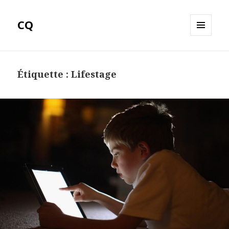
CQ
MENU
ET
WIDGETS
Étiquette :
Lifestage