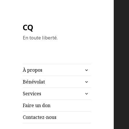
CQ
En toute liberté.
ouvrir
À propos
le
ouvrir
sous-
Bénévolat
le
menu
ouvrir
sous-
Services
le
menu
sous-
Faire un don
menu
Contactez-nous