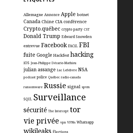
Apple
Allemagne
botnet
Annonce
Canada
Chine
CIA
conférence
Crypto.québec
crypto party
CST
Donald Trump
Edward Snowden
FBI
Facebook
entrevue
FACiL
hacking
fuite
Google
Hackfest
iOS
Jean-Philippe Décarie-Mathieu
julian assange
NSA
Luc Lefebvre
police
podcast
Québec
radio-canada
Russie
signal
ransomware
spvm
Surveillance
SQIL
tor
sécurité
The Intercept
vie privée
Whatsapp
vpn
VPNs
wikileaks
Élections