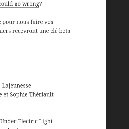
could go wrong
?
c
pour nous faire vos
iers recevront une clé beta
e Lajeunesse
 et Sophie Thériault
Under Electric Light