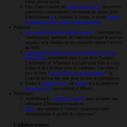
même réseau social.
Plus d’une centaine de
noeuds espions Tor
découverts
pourraient compromettre l’anonymat du réseau (plus
d’information
ici
). Pendant ce temps, le projet
change
complètement son conseil d’administration
.
Politique:
Les coups d’état et les médias sociaux
– historique des
“chokepoints” habituels de l’information par le pouvoir
en place et la manière de les combattre depuis l’arrivée
du Web.
Comment les médias sociaux sont utilisés lors d’un
coup d’État
, notamment dans le cas de la Turquie:
L’utilisation de Whatsapp encrypté pour faire le coup
d’état, et de Facetime pour le combattre. Une mise à
jour du livre “
Coup d’État: un guide pratique
” de
Luttwak devrait être faite pour inclure la cyberguerre.
Kudos à
Conflict News
sur
Twitter
et à la plateforme
liveuamap.com
sur Android et iPhone.
Technique:
AirBnBreach –
quelques conseils
pour sécuriser son
utilisation d’Internet en vacances.
Riffle
, une solution à l’éternel compromis entre
anonymisation et qualité de connexion?
Collaborateurs