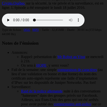
Crypto.Québec
sur la sécurité, la vie privée et la surveillance, est en
ligne. L’épisode a été enregistré le lundi 18 juillet 2016.
Type de fichier :
OGG
/
MP3
– Taille : 32,85MB – Durée : 30:01 m (153 kbps
44100 Hz)
Notes de l’émission
Annonces:
Rappel: présentation de
Mr Robot au Yïsst
ce mercredi
à 21h.
On sera à
HOPE
, y serez vous?
Fail de la semaine: une simple
comparaison de caractères
(au
lieu d’une validation en bonne et due forme) du nom des
certificats auto-signés représente une faille d’implantation
d’IPsec sur les dispositifs de Juniper Networks. Pas fort!
Surveillance:
Raid de la police allemande
suite à des conversations
“haineuses” dans des groupes privés sur Facebook.
Ailleurs, aux États-Unis des gens qui ont été arrêtés
pour avoir publié des
commentaires anti-police
sur ce