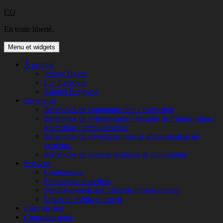
Aller
CQ
au
En toute liberté.
contenu
Menu et widgets
À propos
Jimmy Djivre
Luc Lefebvre
Samuel Bergeron
Bénévolat
Bénévoles en communication / marketing
Bénévoles en cybersécurité / sécurité de l’information /
forensique / criminalistique
Bénévoles en développement et administration de
systèmes
Bénévoles en science politique & philosophie
Services
Conférences
Formations et ateliers
Service-conseil aux cabinets professionnels
Entrevue média et expert
Faire un don
Contactez-nous