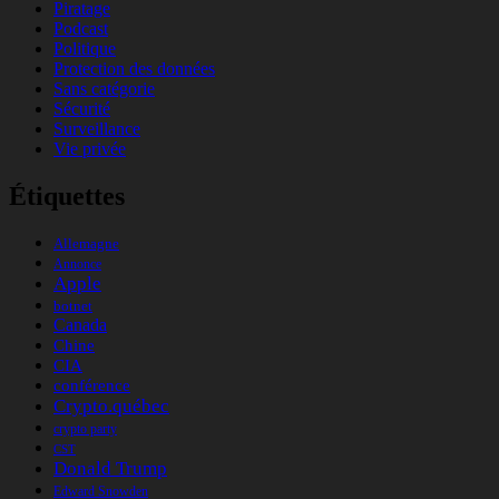
Piratage
Podcast
Politique
Protection des données
Sans catégorie
Sécurité
Surveillance
Vie privée
Étiquettes
Allemagne
Annonce
Apple
botnet
Canada
Chine
CIA
conférence
Crypto.québec
crypto party
CST
Donald Trump
Edward Snowden