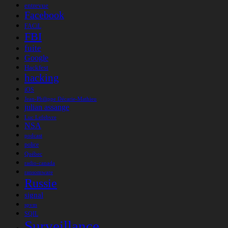
entrevue
Facebook
FACiL
FBI
fuite
Google
Hackfest
hacking
iOS
Jean-Philippe Décarie-Mathieu
julian assange
Luc Lefebvre
NSA
podcast
police
Québec
radio-canada
ransomware
Russie
signal
spvm
SQIL
Surveillance