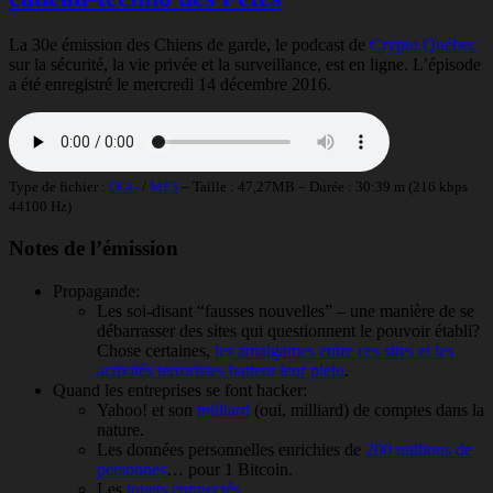
La 30e émission des Chiens de garde, le podcast de
Crypto.Québec
sur la sécurité, la vie privée et la surveillance, est en ligne. L’épisode
a été enregistré le mercredi 14 décembre 2016.
Type de fichier :
OGG
/
MP3
– Taille : 47,27MB – Durée : 30:39 m (216 kbps
44100 Hz)
Notes de l’émission
Propagande:
Les soi-disant “fausses nouvelles” – une manière de se
débarrasser des sites qui questionnent le pouvoir établi?
Chose certaines,
les amalgames entre ces sites et les
activités terroristes battent leur plein
.
Quand les entreprises se font hacker:
Yahoo! et son
milliard
(oui, milliard) de comptes dans la
nature.
Les données personnelles enrichies de
200 millions de
personnes
… pour 1 Bitcoin.
Les
jouets connectés
.