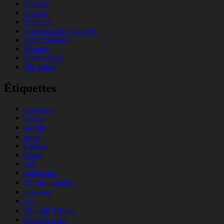
Piratage
Podcast
Politique
Protection des données
Sans catégorie
Sécurité
Surveillance
Vie privée
Étiquettes
Allemagne
Annonce
Apple
botnet
Canada
Chine
CIA
conférence
Crypto.québec
crypto party
CST
Donald Trump
Edward Snowden