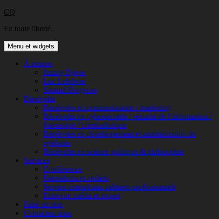
Aller
CQ
au
En toute liberté.
contenu
Menu et widgets
À propos
Jimmy Djivre
Luc Lefebvre
Samuel Bergeron
Bénévolat
Bénévoles en communication / marketing
Bénévoles en cybersécurité / sécurité de l’information /
forensique / criminalistique
Bénévoles en développement et administration de
systèmes
Bénévoles en science politique & philosophie
Services
Conférences
Formations et ateliers
Service-conseil aux cabinets professionnels
Entrevue média et expert
Faire un don
Contactez-nous