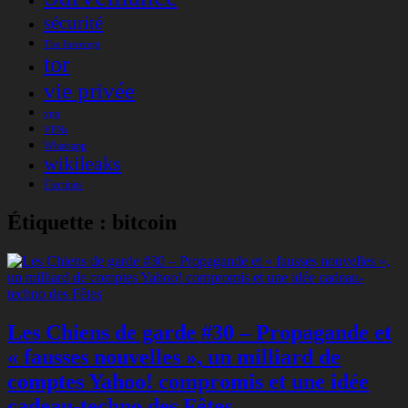
sécurité
The Intercept
tor
vie privée
vpn
VPNs
Whatsapp
wikileaks
Élections
Étiquette :
bitcoin
Les Chiens de garde #30 – Propagande et
« fausses nouvelles », un milliard de
comptes Yahoo! compromis et une idée
cadeau-techno des Fêtes