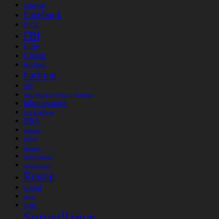
entrevue
Facebook
FACiL
FBI
fuite
Google
Hackfest
hacking
iOS
Jean-Philippe Décarie-Mathieu
julian assange
Luc Lefebvre
NSA
podcast
police
Québec
radio-canada
ransomware
Russie
signal
spvm
SQIL
Surveillance