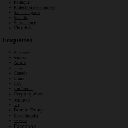
Politique
Protection des données
Sans catégorie
Sécurité
Surveillance
Vie privée
Étiquettes
Allemagne
Annonce
Apple
botnet
Canada
Chine
CIA
conférence
Crypto.québec
crypto party
CST
Donald Trump
Edward Snowden
entrevue
Facebook