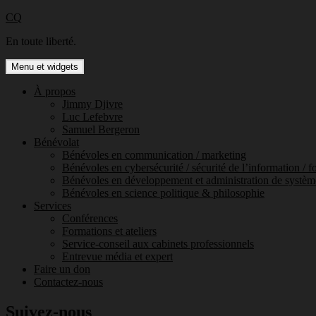
Aller
CQ
au
En toute liberté.
contenu
Menu et widgets
À propos
Jimmy Djivre
Luc Lefebvre
Samuel Bergeron
Bénévolat
Bénévoles en communication / marketing
Bénévoles en cybersécurité / sécurité de l’information / f
Bénévoles en développement et administration de systèm
Bénévoles en science politique & philosophie
Services
Conférences
Formations et ateliers
Service-conseil aux cabinets professionnels
Entrevue média et expert
Faire un don
Contactez-nous
Suivez-nous