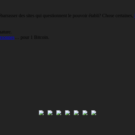
barrasser des sites qui questionnent le pouvoir établi? Chose certaines,
nature.
ersonnes
… pour 1 Bitcoin.