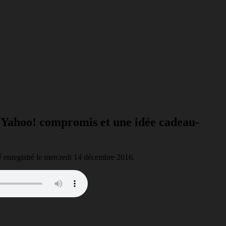
s Yahoo! compromis et une idée cadeau-
 été enregistré le mercredi 14 décembre 2016.