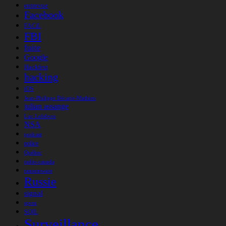
entrevue
Facebook
FACiL
FBI
fuite
Google
Hackfest
hacking
iOS
Jean-Philippe Décarie-Mathieu
julian assange
Luc Lefebvre
NSA
podcast
police
Québec
radio-canada
ransomware
Russie
signal
spvm
SQIL
Surveillance