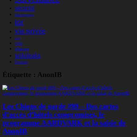
sécurité
The Intercept
tor
vie privée
vpn
VPNs
Whatsapp
wikileaks
Élections
Étiquette :
AnonIB
Les Chiens de garde #89 – Des cartes
d’accès d’hôtels compromises, le
programme AARDVARK et la saisie de
AnonIB