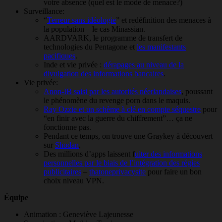
votre absence (quel est le mode de menace?)
Surveillance:
“
Terreur sans idéologie
” et redéfinition des menaces à
la population – le cas Minassian.
AARDVARK, le programme de transfert de
technologies du Pentagone et
les manifestants
pacifiques
.
Inde et vie privée :
dérapages au niveau de la
divulgation des informations bancaires
.
Vie privée:
Anon-IB saisi par les autorités néerlandaises
, poussant
le phénomène du revenge porn dans le maquis.
Ray Ozzie et un schème à clé en compte séquestre
pour
“en finir avec la guerre du chiffrement”… ça ne
fonctionne pas.
Pendant ce temps, on trouve une Graykey à découvert
sur
Shodan
.
Des millions d’apps laissent f
uiter des informations
personnelles par le biais de l’intégration des régies
publicitaires
–
thatoneprivacysite
pour faire un bon
choix niveau VPN.
Équipe
Animation : Geneviève Lajeunesse