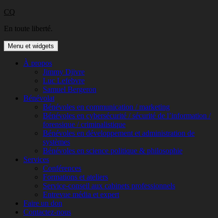
Aller
CQ
au
En toute liberté.
contenu
Menu et widgets
À propos
Jimmy Djivre
Luc Lefebvre
Samuel Bergeron
Bénévolat
Bénévoles en communication / marketing
Bénévoles en cybersécurité / sécurité de l’information /
forensique / criminalistique
Bénévoles en développement et administration de
systèmes
Bénévoles en science politique & philosophie
Services
Conférences
Formations et ateliers
Service-conseil aux cabinets professionnels
Entrevue média et expert
Faire un don
Contactez-nous