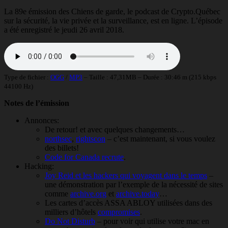
La 89e émission des Chiens de garde, le podcast de Crypto.Québec
sur la sécurité, la vie privée et la surveillance, est en ligne. L’épisode
a été enregistré le jeudi 26 avril 2018.
Type de fichier :
OGG
/
MP3
– Taille : 47,31MB – Durée : 30:46 m (215 kbps
44100 Hz)
Notes de l’émission
Annonces:
De retour! et avec quelques changements…
northsec
,
rightscon
– c’est maintenant, si vous voulez
des billets!
Code for Canada recrute
.
Hacking:
Joy Reid et les hackers qui voyagent dans le temps
–
une démonstration par l’exemple de la nécessité de sites
comme
archive.org
et
archive.today
…
Les cartes d’accès ASSA ABLOY utilisées dans des
milliers d’hôtels
compromises
.
Do Not Disturb
– pour voir qui utilise votre mac en