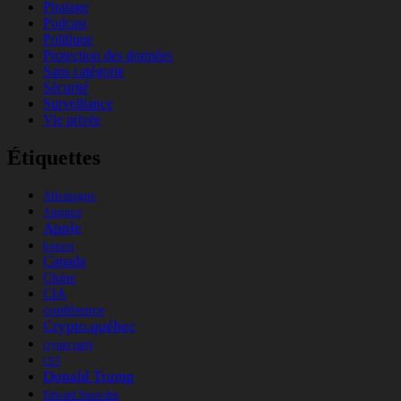
Piratage
Podcast
Politique
Protection des données
Sans catégorie
Sécurité
Surveillance
Vie privée
Étiquettes
Allemagne
Annonce
Apple
botnet
Canada
Chine
CIA
conférence
Crypto.québec
crypto party
CST
Donald Trump
Edward Snowden