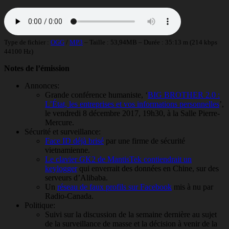
Type de fichier :
OGG
/
MP3
– Taille : 53,94MB – Durée : 35:13 m (214 kbps
44100 Hz)
Notes de l’émission
Annonces:
Grande conférence humaniste, ‘
BIG BROTHER 2.0 :
L’État, les entreprises et vos informations personnelles
’,
le vendredi 8 décembre 2017, 19h30, à la Salle Pierre-
Mercure.
Sécurité et surveillance:
Face ID déjà brisé
par une firme de sécurité
vietnamienne.
Le clavier GK2 de MantisTek contiendrait un
keylogger
qui enverrait des données en Chine, sur des
serveurs d’Alibaba.
Un
réseau de faux profils sur Facebook
mis à nu par
Radio-Canada.
Politique:
Suivi sur la discussion de la semaine dernière au sujet
de la surveillance de masse et la décision à venir de la