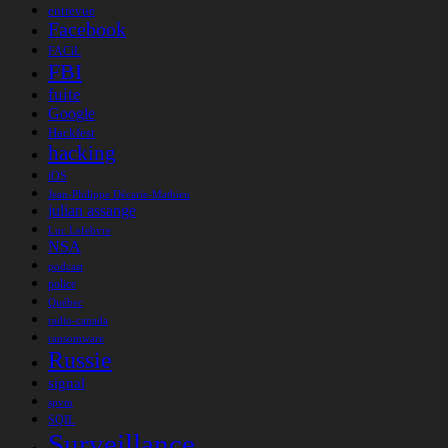
entrevue
Facebook
FACiL
FBI
fuite
Google
Hackfest
hacking
iOS
Jean-Philippe Décarie-Mathieu
julian assange
Luc Lefebvre
NSA
podcast
police
Québec
radio-canada
ransomware
Russie
signal
spvm
SQIL
Surveillance