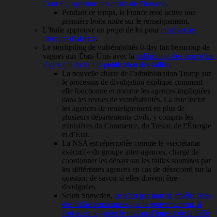
Cour Européenne des droits de l’homme
.
Pendant ce temps, la France rend active une
première boîte noire sur le renseignement.
L’Italie approuve un projet de loi pour
protéger les
lanceurs d’alertes
.
Le stockpiling de vulnérabilités 0-day fait beaucoup de
vagues aux États-Unis avec la
publication des nouvelles
règles qui dictent la publication des failles
.
La nouvelle charte de l’administration Trump sur
le processus de divulgation explique comment
elle fonctionne et nomme les agences impliquées
dans les revues de vulnérabilités. La liste inclut
les agences de renseignement en plus de
plusieurs départements civils, y compris les
ministères du Commerce, du Trésor, de l’Énergie
et d’État.
La NSA est répertoriée comme le «secrétariat
exécutif» du groupe inter-agences, chargé de
coordonner les débats sur les failles soumises par
les différentes agences en cas de désaccord sur la
question de savoir si elles doivent être
divulguées.
Selon Snowden,
ce n’est pas tout de révéler 90%
des failles remarquées par le gouvernement, il
faut aussi regarder le niveau d’impact de la faille