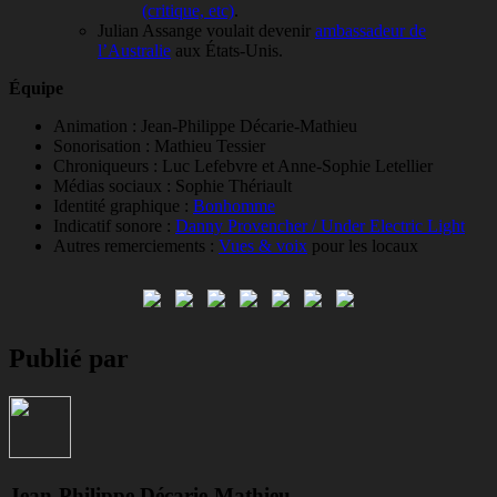
(critique, etc)
.
Julian Assange voulait devenir
ambassadeur de
l’Australie
aux États-Unis.
Équipe
Animation : Jean-Philippe Décarie-Mathieu
Sonorisation : Mathieu Tessier
Chroniqueurs : Luc Lefebvre et Anne-Sophie Letellier
Médias sociaux : Sophie Thériault
Identité graphique :
Bonhomme
Indicatif sonore :
Danny Provencher / Under Electric Light
Autres remerciements :
Vues & voix
pour les locaux
Publié par
Jean-Philippe Décarie-Mathieu