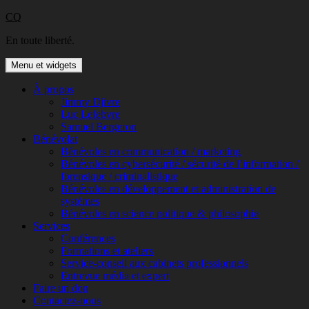
Aller
CQ
au
En toute liberté.
contenu
Menu et widgets
À propos
Jimmy Djivre
Luc Lefebvre
Samuel Bergeron
Bénévolat
Bénévoles en communication / marketing
Bénévoles en cybersécurité / sécurité de l’information /
forensique / criminalistique
Bénévoles en développement et administration de
systèmes
Bénévoles en science politique & philosophie
Services
Conférences
Formations et ateliers
Service-conseil aux cabinets professionnels
Entrevue média et expert
Faire un don
Contactez-nous