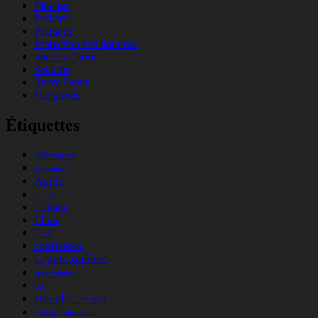
Piratage
Podcast
Politique
Protection des données
Sans catégorie
Sécurité
Surveillance
Vie privée
Étiquettes
Allemagne
Annonce
Apple
botnet
Canada
Chine
CIA
conférence
Crypto.québec
crypto party
CST
Donald Trump
Edward Snowden