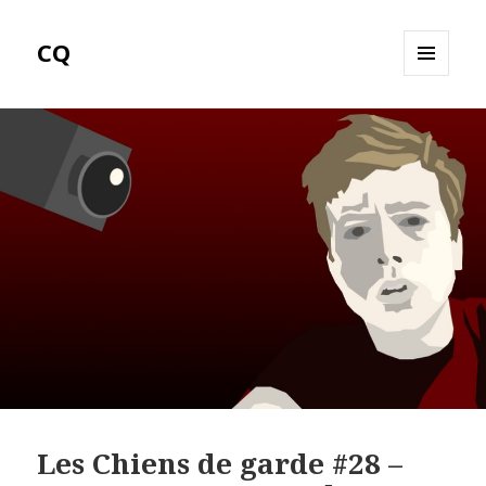
CQ
MENU
ET
WIDGETS
Les Chiens de garde #28 –