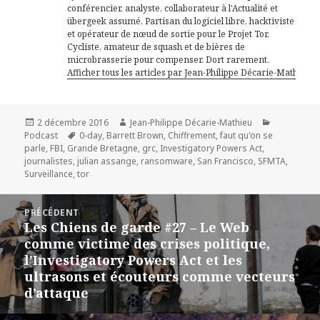
conférencier, analyste, collaborateur à l'Actualité et
übergeek assumé. Partisan du logiciel libre, hacktiviste
et opérateur de nœud de sortie pour le Projet Tor.
Cycliste, amateur de squash et de bières de
microbrasserie pour compenser. Dort rarement.
Afficher tous les articles par Jean-Philippe Décarie-Mathieu
Publié
Auteur
Catégories
2 décembre 2016
Jean-Philippe Décarie-Mathieu
le
Mots-
Podcast
0-day
,
Barrett Brown
,
Chiffrement
,
faut qu'on se
clés
parle
,
FBI
,
Grande Bretagne
,
grc
,
Investigatory Powers Act
,
journalistes
,
julian assange
,
ransomware
,
San Francisco
,
SFMTA
,
Surveillance
,
tor
Navigation
PRÉCÉDENT
de
Les Chiens de garde #27 – Le Web
Article
l’article
comme victime des crises politique,
précédent :
l’Investigatory Powers Act et les
ultrasons et écouteurs comme vecteurs
d’attaque