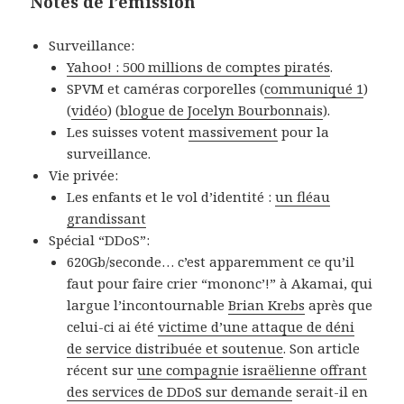
Notes de l’émission
Surveillance:
Yahoo! : 500 millions de comptes piratés
.
SPVM et caméras corporelles (
communiqué 1
)
(
vidéo
) (
blogue de Jocelyn Bourbonnais
).
Les suisses votent
massivement
pour la
surveillance.
Vie privée:
Les enfants et le vol d’identité :
un fléau
grandissant
Spécial “DDoS”:
620Gb/seconde… c’est apparemment ce qu’il
faut pour faire crier “mononc’!” à Akamai, qui
largue l’incontournable
Brian Krebs
après que
celui-ci ai été
victime d’une attaque de déni
de service distribuée et soutenue
. Son article
récent sur
une compagnie israëlienne offrant
des services de DDoS sur demande
serait-il en