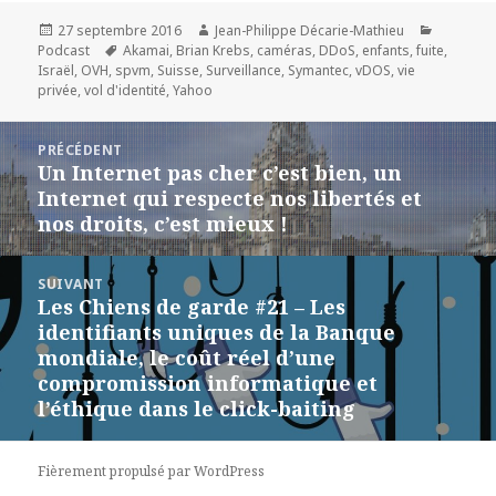
Publié
Auteur
Catégori
27 septembre 2016
Jean-Philippe Décarie-Mathieu
le
Mots-
Podcast
Akamai
,
Brian Krebs
,
caméras
,
DDoS
,
enfants
,
fuite
,
clés
Israël
,
OVH
,
spvm
,
Suisse
,
Surveillance
,
Symantec
,
vDOS
,
vie
privée
,
vol d'identité
,
Yahoo
Navigation
PRÉCÉDENT
de
Un Internet pas cher c’est bien, un
Article
l’article
Internet qui respecte nos libertés et
précédent :
nos droits, c’est mieux !
SUIVANT
Les Chiens de garde #21 – Les
Article
identifiants uniques de la Banque
suivant :
mondiale, le coût réel d’une
compromission informatique et
l’éthique dans le click-baiting
Fièrement propulsé par WordPress