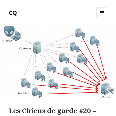
CQ
MENU
ET
WIDGETS
Les Chiens de garde #20 –