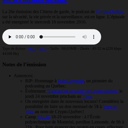
La 26e émission des Chiens de garde, le podcast de
Crypto.Québec
sur la sécurité, la vie privée et la surveillance, est en ligne. L’épisode
a été enregistré le mercredi 16 novembre 2016.
Type de fichier :
OGG
/
MP3
– Taille : 69,03MB – Durée : 43:52 m (220 kbps
44100 Hz)
Notes de l’émission
Annonces:
RIP: Hommage à
Bob Goyetche
, un pionnier du
podcasting au Québec.
Événement
“Faut qu’on se parle” et Crypto.québec
le
jeudi 24 novembre prochain au
Yïsst
.
On enregistre dans de nouveaux locaux! Considérez la
possibilité de faire un don mensuel de 5$ à
Vues et
Voix
au nom de Crypto.Québec!
Camp
FACIL
18-19 novembre : à l’École
polytechnique de Montréal, pavillon Lassonde, de 9h à
21h. Pour faire avancer des projets en cours, effectuer