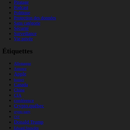
Piratage
Podcast
Politique
Protection des données
Sans catégorie
Sécurité
Surveillance
Vie privée
Étiquettes
Allemagne
Annonce
Apple
botnet
Canada
Chine
CIA
conférence
Crypto.québec
crypto party
CST
Donald Trump
Edward Snowden