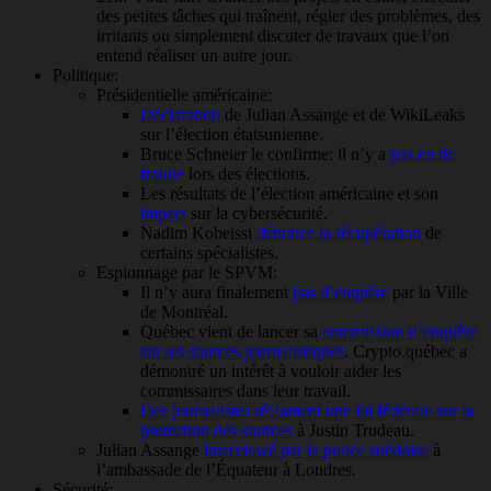
des petites tâches qui traînent, régler des problèmes, des
irritants ou simplement discuter de travaux que l’on
entend réaliser un autre jour.
Politique:
Présidentielle américaine:
Déclaration
de Julian Assange et de WikiLeaks
sur l’élection étatsunienne.
Bruce Schneier le confirme: il n’y a
pas eu de
fraude
lors des élections.
Les résultats de l’élection américaine et son
impact
sur la cybersécurité.
Nadim Kobeissi
dénonce la récupération
de
certains spécialistes.
Espionnage par le SPVM:
Il n’y aura finalement
pas d’enquête
par la Ville
de Montréal.
Québec vient de lancer sa
commission d’enquête
sur les sources journalistiques
. Crypto.québec a
démontré un intérêt à vouloir aider les
commissaires dans leur travail.
Des journalistes réclament une loi fédérale sur la
protection des sources
à Justin Trudeau.
Julian Assange
interviewé par la police suédoise
à
l’ambassade de l’Équateur à Londres.
Sécurité: