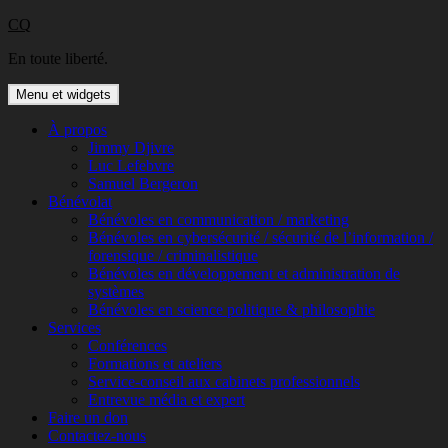
Aller
CQ
au
En toute liberté.
contenu
Menu et widgets
À propos
Jimmy Djivre
Luc Lefebvre
Samuel Bergeron
Bénévolat
Bénévoles en communication / marketing
Bénévoles en cybersécurité / sécurité de l’information /
forensique / criminalistique
Bénévoles en développement et administration de
systèmes
Bénévoles en science politique & philosophie
Services
Conférences
Formations et ateliers
Service-conseil aux cabinets professionnels
Entrevue média et expert
Faire un don
Contactez-nous