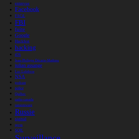
entrevue
Facebook
FACiL
FBI
fuite
Google
Hackfest
hacking
iOS
Jean-Philippe Décarie-Mathieu
julian assange
Luc Lefebvre
NSA
podcast
police
Québec
radio-canada
ransomware
Russie
signal
spvm
SQIL
Surveillance