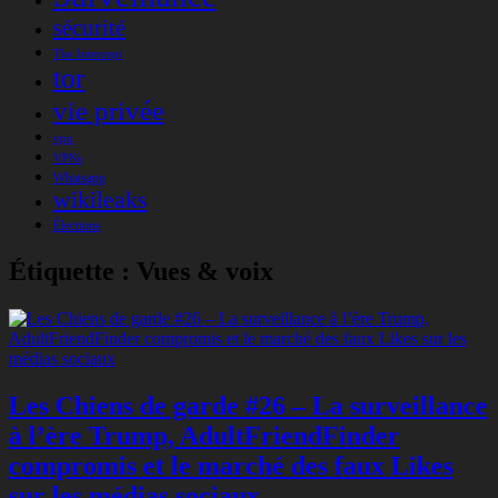
sécurité
The Intercept
tor
vie privée
vpn
VPNs
Whatsapp
wikileaks
Élections
Étiquette :
Vues & voix
Les Chiens de garde #26 – La surveillance
à l’ère Trump, AdultFriendFinder
compromis et le marché des faux Likes
sur les médias sociaux