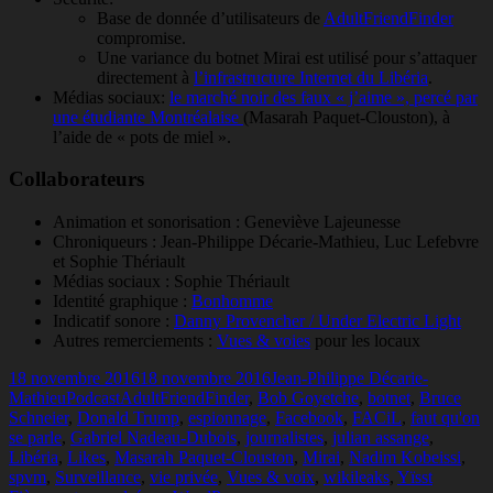
Base de donnée d’utilisateurs de
AdultFriendFinder
compromise.
Une variance du botnet Mirai est utilisé pour s’attaquer
directement à
l’infrastructure Internet du Libéria
.
Médias sociaux:
le marché noir des faux « j’aime », percé par
une étudiante Montréalaise
(Masarah Paquet-Clouston), à
l’aide de « pots de miel ».
Collaborateurs
Animation et sonorisation : Geneviève Lajeunesse
Chroniqueurs : Jean-Philippe Décarie-Mathieu, Luc Lefebvre
et Sophie Thériault
Médias sociaux : Sophie Thériault
Identité graphique :
Bonhomme
Indicatif sonore :
Danny Provencher / Under Electric Light
Autres remerciements :
Vues & voies
pour les locaux
Publié
Auteur
18 novembre 2016
18 novembre 2016
Jean-Philippe Décarie-
le
Catégories
Mots-
Mathieu
Podcast
AdultFriendFinder
,
Bob Goyetche
,
botnet
,
Bruce
clés
Schneier
,
Donald Trump
,
espionnage
,
Facebook
,
FACiL
,
faut qu'on
se parle
,
Gabriel Nadeau-Dubois
,
journalistes
,
julian assange
,
Libéria
,
Likes
,
Masarah Paquet-Clouston
,
Mirai
,
Nadim Kobeissi
,
spvm
,
Surveillance
,
vie privée
,
Vues & voix
,
wikileaks
,
Yïsst