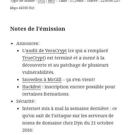
Type de fichier :
OGG
/
MP3
– Taille : 37,29MB – Durée : 22:00 m (237
kbps 44100 Hz)
Notes de l’émission
Annonces:
L’
audit de VeraCrypt
(ce qui a remplacé
TrueCrypt
) est terminé et a mené à la
découverte et au patchage de plusieurs
vulnérabilités.
Snowden à McGill
– ça s’en vient!
Hackfest
: inscription encore possible pour
certaines formations.
Sécurité:
Internet mis à mal la semaine dernière : ce
qu’on sait de l’attaque sur les serveurs de
noms de domaine chez Dyn du 21 octobre
2016: