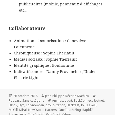
publicitaires (mobile, panneaux d’affichages,
etc.).
Collaborateurs
Animation et sonorisation : Geneviève
Lajeunesse
Chroniqueuse : Sophie Thériault
Médias sociaux : Sophie Thériault
Identité graphique :
Bonhomme
Indicatif sonore :
Danny Provencher / Under
Electric Light
Publié
Auteur
Catégories
26 octobre 2016
Jean-Philippe Décarie-Mathieu
le
Mots-
Podcast
,
Sans catégorie
Animas
,
audit
,
BackConnect
,
botnet
,
clés
DDoS
,
Dyn
,
Ed Snowden
,
grouplization
,
Hackfest
,
IoT
,
Level3
,
McGill
,
Mirai
,
New World Hackers
,
OneTouch Ping
,
Rapid7
,
Surveillance
,
TrueCrypto
,
VeryCrypt
,
Yahoo