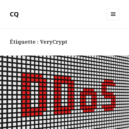
CQ
MENU
ET
WIDGETS
Étiquette :
VeryCrypt