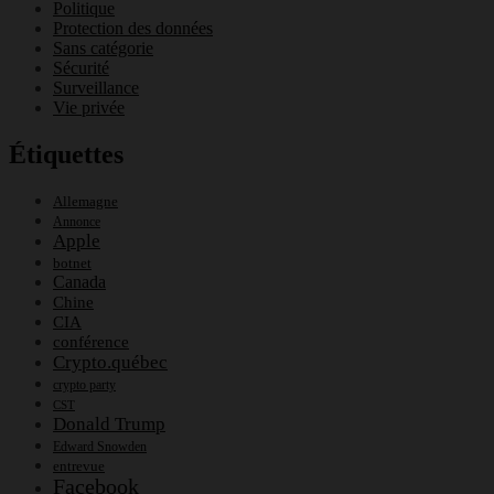
Politique
Protection des données
Sans catégorie
Sécurité
Surveillance
Vie privée
Étiquettes
Allemagne
Annonce
Apple
botnet
Canada
Chine
CIA
conférence
Crypto.québec
crypto party
CST
Donald Trump
Edward Snowden
entrevue
Facebook