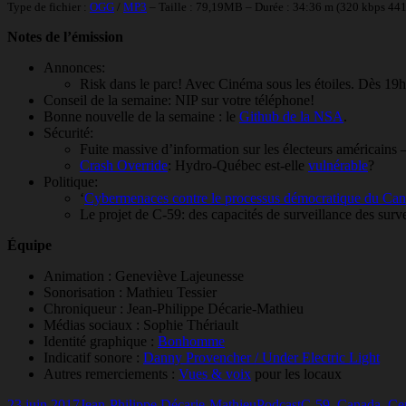
Type de fichier :
OGG
/
MP3
– Taille : 79,19MB – Durée : 34:36 m (320 kbps 44
Notes de l’émission
Annonces:
Risk dans le parc! Avec Cinéma sous les étoiles. Dès 19
Conseil de la semaine: NIP sur votre téléphone!
Bonne nouvelle de la semaine : le
Github de la NSA
.
Sécurité:
Fuite massive d’information sur les électeurs américains 
Crash Override
: Hydro-Québec est-elle
vulnérable
?
Politique:
‘
Cybermenaces contre le processus démocratique du Ca
Le projet de C-59: des capacités de surveillance des surv
Équipe
Animation : Geneviève Lajeunesse
Sonorisation : Mathieu Tessier
Chroniqueur : Jean-Philippe Décarie-Mathieu
Médias sociaux : Sophie Thériault
Identité graphique :
Bonhomme
Indicatif sonore :
Danny Provencher / Under Electric Light
Autres remerciements :
Vues & voix
pour les locaux
Publié
Auteur
Catégories
Mots-
23 juin 2017
Jean-Philippe Décarie-Mathieu
Podcast
C-59
,
Canada
,
Cen