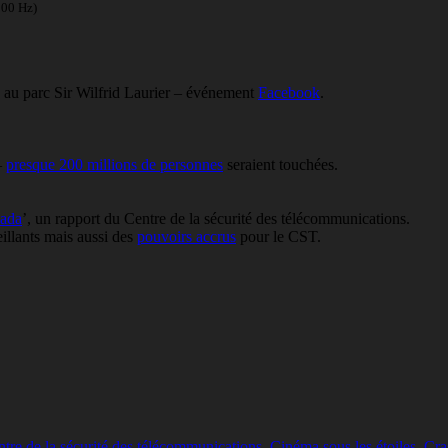
100 Hz)
h au parc Sir Wilfrid Laurier – événement
Facebook
.
–
presque 200 millions de personnes
seraient touchées.
nada
’, un rapport du Centre de la sécurité des télécommunications.
eillants mais aussi des
pouvoirs accrus
pour le CST.
tre de la sécurité des télécommunications
,
Cinéma sous les étoiles
,
Cra