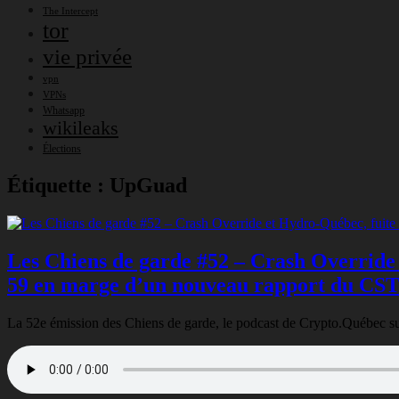
The Intercept
tor
vie privée
vpn
VPNs
Whatsapp
wikileaks
Élections
Étiquette :
UpGuad
Les Chiens de garde #52 – Crash Override e
59 en marge d’un nouveau rapport du CS
La 52e émission des Chiens de garde, le podcast de Crypto.Québec sur la