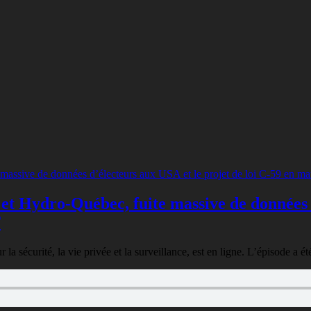
t Hydro-Québec, fuite massive de données d
T
 sécurité, la vie privée et la surveillance, est en ligne. L’épisode a ét