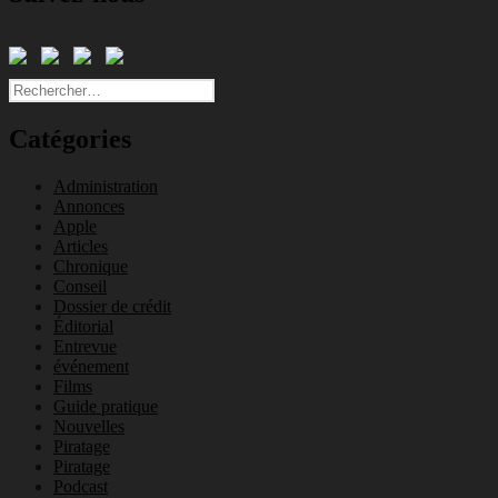
Rechercher :
Catégories
Administration
Annonces
Apple
Articles
Chronique
Conseil
Dossier de crédit
Éditorial
Entrevue
événement
Films
Guide pratique
Nouvelles
Piratage
Piratage
Podcast