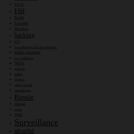
FACiL
FBI
fuite
Google
Hackfest
hacking
iOS
Jean-Philippe Décarie-Mathieu
julian assange
Luc Lefebvre
NSA
podcast
police
Québec
radio-canada
ransomware
Russie
signal
spvm
SQIL
Surveillance
sécurité