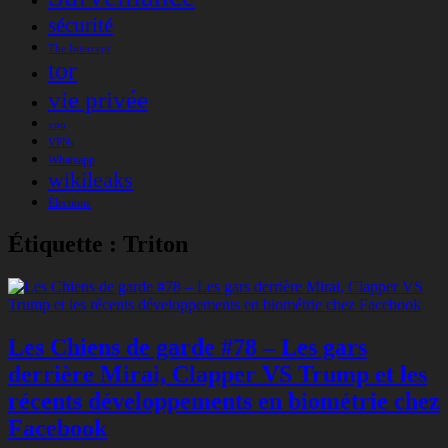
sécurité
The Intercept
tor
vie privée
vpn
VPNs
Whatsapp
wikileaks
Élections
Étiquette :
Triton
Les Chiens de garde #78 – Les gars
derrière Mirai, Clapper VS Trump et les
récents développements en biométrie chez
Facebook