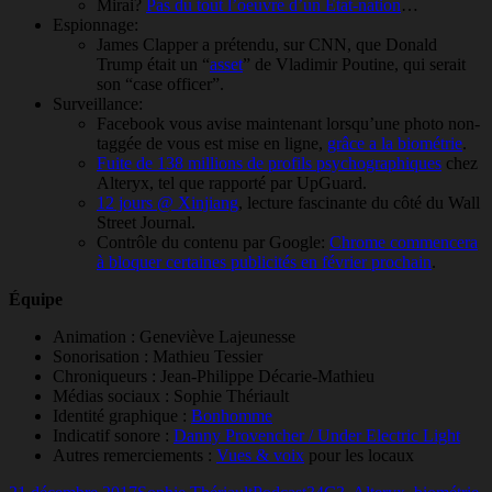
Mirai?
Pas du tout l’oeuvre d’un État-nation
…
Espionnage:
James Clapper a prétendu, sur CNN, que Donald
Trump était un “
asset
” de Vladimir Poutine, qui serait
son “case officer”.
Surveillance:
Facebook vous avise maintenant lorsqu’une photo non-
taggée de vous est mise en ligne,
grâce a la biométrie
.
Fuite de 138 millions de profils psychographiques
chez
Alteryx, tel que rapporté par UpGuard.
12 jours @ Xinjiang
, lecture fascinante du côté du Wall
Street Journal.
Contrôle du contenu par Google:
Chrome commencera
à bloquer certaines publicités en février prochain
.
Équipe
Animation : Geneviève Lajeunesse
Sonorisation : Mathieu Tessier
Chroniqueurs : Jean-Philippe Décarie-Mathieu
Médias sociaux : Sophie Thériault
Identité graphique :
Bonhomme
Indicatif sonore :
Danny Provencher / Under Electric Light
Autres remerciements :
Vues & voix
pour les locaux
Publié
Auteur
Catégories
Mots-