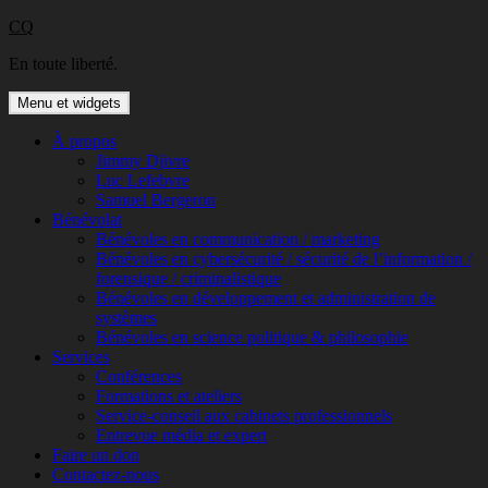
Aller
CQ
au
En toute liberté.
contenu
Menu et widgets
À propos
Jimmy Djivre
Luc Lefebvre
Samuel Bergeron
Bénévolat
Bénévoles en communication / marketing
Bénévoles en cybersécurité / sécurité de l’information /
forensique / criminalistique
Bénévoles en développement et administration de
systèmes
Bénévoles en science politique & philosophie
Services
Conférences
Formations et ateliers
Service-conseil aux cabinets professionnels
Entrevue média et expert
Faire un don
Contactez-nous