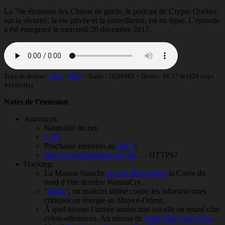
La 78e émission des Chiens de garde, le podcast de Crypto.Québec
sur la sécurité, la vie privée et la surveillance, est en ligne. L’épisode
a été enregistré le mercredi 20 décembre 2017.
Type de fichier :
OGG
/
MP3
– Taille : 78,86MB – Durée : 34:27 m (320 kbps
44100 Hz)
Notes de l’émission
Annonces:
Neutralité du net.
C-59
.
Prochaine émission au
34C3
!
http://isc.independent.gov.uk/
… HTTPS?
Hacking:
La Maison blanche
accuse directement
la Corée du
nord d’être derrière WannaCry.
‘
Triton
’, un maliciel utilisé contre les infrastructures
critiques en énergie au Moyen-Orient.
À quel niveau l’armée américaine est-elle en retard côté
cyber-offensives. Au niveau de
Joint Task Force Ares
.