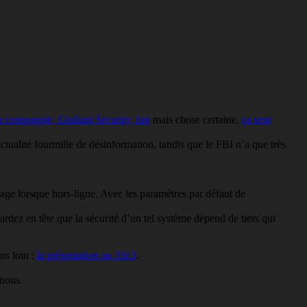
 compagnie, Giuliani Security, fait
mais chose certaine,
ça sent
actualité fourmille de désinformation, tandis que le FBI n’a que très
age lorsque hors-ligne. Avec les paramètres par défaut de
ardez en tête que la sécurité d’un tel système dépend de tiers qui
lus loin :
la présentation au 33c3
.
 nous.