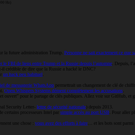
100 Hz)
r la future administration Trump.
Personne ne sait exactement ce que sa
ser le FBI de liens entre Trump et la Russie depuis l’automne
. Depuis, l’
-il crédible de dire que la Russie a hacké le DNC?
ar
un hack peu habituel
.
iciel de messagerie WhatsApp
permettrait un changement de clé de chiffr
nt.
Open Whispers Systems dément complètement les accusations
.
 et ouvert” pour le partage de clés publiques. Allez voir sur GitHub, et g
al Security Letter-
lettre de sécurité nationale
) depuis 2013.
 certains processeurs Intel par
simple accès au port USB
. Pour aller p
ennent une chose :
vous avez des efforts à faire
… et les bots sont parmi