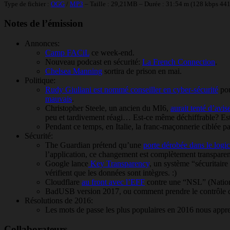
Type de fichier :
OGG
/
MP3
– Taille : 29,21MB – Durée : 31:54 m (128 kbps 44
Notes de l’émission
Annonces:
Camp FACiL
ce week-end.
Nouveau podcast en sécurité:
La French Connection
.
Chelsea Manning
sortira de prison en mai.
Politique:
Rudy Giuliani est nommé conseiller en cyber-sécurité
pou
mauvais
.
Christopher Steele, un ancien du MI6,
aurait tenté d’avi
peu et tardivement réagi… Est-ce même déchiffrable? Est
Pendant ce temps, en Italie, la franc-maçonnerie ciblée p
Sécurité:
The Guardian prétend qu’une
porte dérobée dans le log
l’application, ce changement est complètement transpare
Google lance
Key Transparency
, un système “sécuritaire
vérifient que les données sont intègres. :)
Cloudflare
au front avec l’EFF
contre une “NSL” (Nation
BadUSB version 2017, ou comment prendre le contrôle de
Résolutions de 2016:
Les mots de passe les plus populaires en 2016 nous appr
Collaborateurs