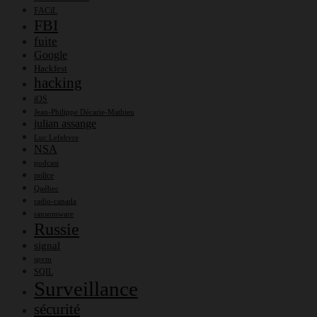
FACiL
FBI
fuite
Google
Hackfest
hacking
iOS
Jean-Philippe Décarie-Mathieu
julian assange
Luc Lefebvre
NSA
podcast
police
Québec
radio-canada
ransomware
Russie
signal
spvm
SQIL
Surveillance
sécurité