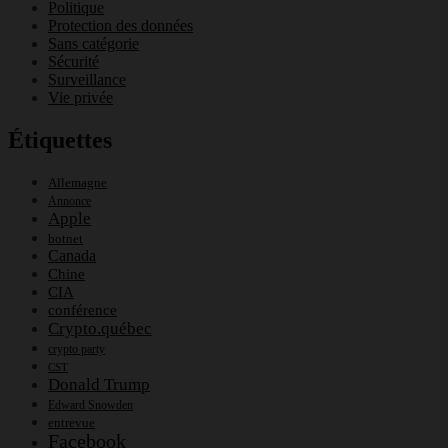
Politique
Protection des données
Sans catégorie
Sécurité
Surveillance
Vie privée
Étiquettes
Allemagne
Annonce
Apple
botnet
Canada
Chine
CIA
conférence
Crypto.québec
crypto party
CST
Donald Trump
Edward Snowden
entrevue
Facebook