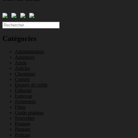
Rechercher :
Catégories
Administration
Annonces
Apple
Articles
Chronique
Conseil
Dossier de crédit
Éditorial
Entrevue
événement
Films
Guide pratique
Nouvelles
Piratage
Piratage
Podcast