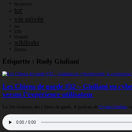
The Intercept
tor
vie privée
vpn
VPNs
Whatsapp
wikileaks
Élections
Étiquette :
Rudy Giuliani
Les Chiens de garde #32 – Giuliani en cybe
versus l’expérience utilisateur
La 32e émission des Chiens de garde, le podcast de
Crypto.Québec
su