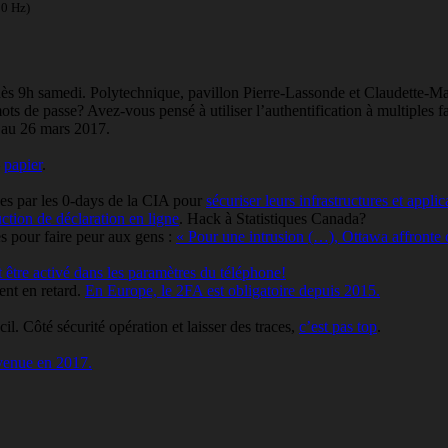
00 Hz)
 dès 9h samedi. Polytechnique, pavillon Pierre-Lassonde et Claudette-
 de passe? Avez-vous pensé à utiliser l’authentification à multiples fac
 au 26 mars 2017.
–
papier
.
tées par les 0-days de la CIA pour
sécuriser leurs infrastructures et appli
uction de déclaration en ligne
. Hack à Statistiques Canada?
es pour faire peur aux gens :
« Pour une intrusion (…), Ottawa affronte 
 être activé dans les paramètres du téléphone!
ent en retard.
En Europe, le 2FA est obligatoire depuis 2015.
l. Côté sécurité opération et laisser des traces,
c’est pas top
.
venue en 2017.