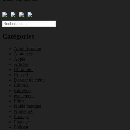
Rechercher :
Catégories
Administration
Annonces
Apple
Articles
Chronique
Conseil
Dossier de crédit
Éditorial
Entrevue
événement
Films
Guide pratique
Nouvelles
Piratage
Piratage
Podcast