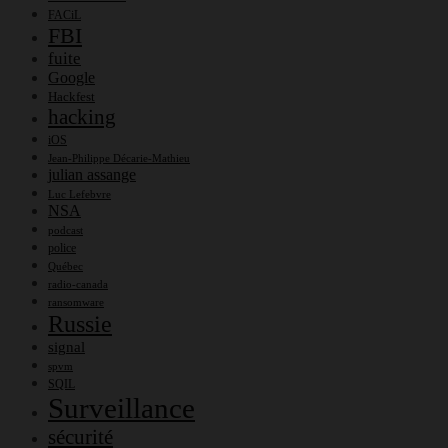
FACiL
FBI
fuite
Google
Hackfest
hacking
iOS
Jean-Philippe Décarie-Mathieu
julian assange
Luc Lefebvre
NSA
podcast
police
Québec
radio-canada
ransomware
Russie
signal
spvm
SQIL
Surveillance
sécurité