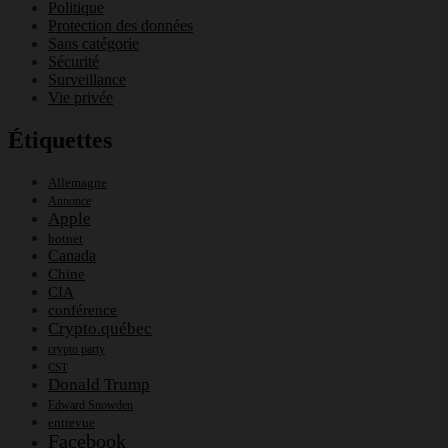
Politique
Protection des données
Sans catégorie
Sécurité
Surveillance
Vie privée
Étiquettes
Allemagne
Annonce
Apple
botnet
Canada
Chine
CIA
conférence
Crypto.québec
crypto party
CST
Donald Trump
Edward Snowden
entrevue
Facebook