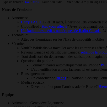
Type de fichier :
OGG
/
MP3
– Taille : 38,3MB – Durée : 36:05 m (148 kbps 441
Notes de l’émission
Annonces:
Camp FACIL
17 et 18 mars, à partir de 18h vendredi et
CloudBleed :
êtes-vous affecté
? Avez-vous changé vos mots
Hackathon des médias numériques de Radio-Canada
, 24
Technique:
Attaques thermiques sur les NIPs de dispositifs mobiles 
Sécurité:
Vault7: Wikileaks va travailler avec les entreprises affec
Revenu Canada et Statistiques Canada:
retrait de la prod
Tout droit sorti du département des statistiques imaginair
Questions du public :
Comment barrer automatiquement un iPhone?
Peut
L’authentification à deux facteurs ici est passablem
Renseignement:
Un conseiller de
30 ans
au National Security Counci
Médias sociaux:
Devenir un bot pour l’ambassade de Russie?
Bien
Équipe
Animation : Geneviève Lajeunesse