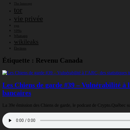
The Intercept
tor
vie privée
vpn
VPNs
Whatsapp
wikileaks
Élections
Étiquette :
Revenu Canada
Les Chiens de garde #39 – Vulnérabilité à l
bancaires
La 39e émission des Chiens de garde, le podcast de Crypto.Québec sur la