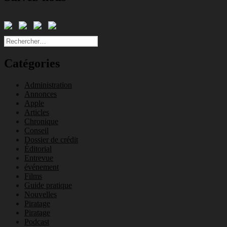
Rechercher :
Catégories
Administration
Annonces
Apple
Articles
Chronique
Conseil
Dossier de crédit
Éditorial
Entrevue
événement
Films
Guide pratique
Nouvelles
Piratage
Piratage
Podcast