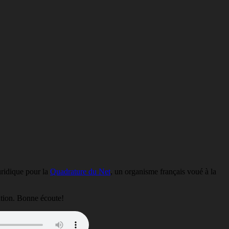
uridique pour la
Quadrature du Net
, un organisme français voué à la
ation. Bonne écoute!