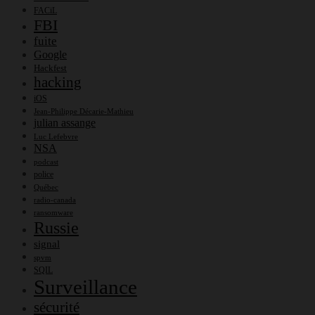
FACiL
FBI
fuite
Google
Hackfest
hacking
iOS
Jean-Philippe Décarie-Mathieu
julian assange
Luc Lefebvre
NSA
podcast
police
Québec
radio-canada
ransomware
Russie
signal
spvm
SQIL
Surveillance
sécurité