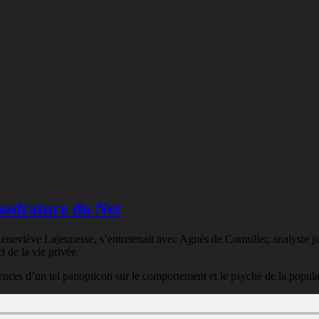
uadrature du Net
eneviève Lajeunesse, s’entretenait avec Agnès de Cornulier, analyste j
t de la vie privée.
nces d’un tel panopticon sur le comportement et le psyché de la popul