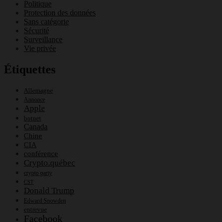
Politique
Protection des données
Sans catégorie
Sécurité
Surveillance
Vie privée
Étiquettes
Allemagne
Annonce
Apple
botnet
Canada
Chine
CIA
conférence
Crypto.québec
crypto party
CST
Donald Trump
Edward Snowden
entrevue
Facebook