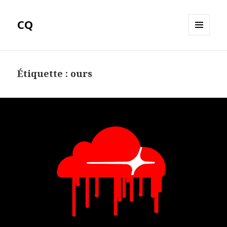
CQ
MENU
ET
WIDGETS
Étiquette :
ours