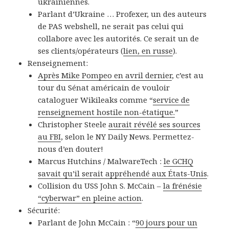
ukrainiennes.
Parlant d’Ukraine … Profexer, un des auteurs
de PAS webshell, ne serait pas celui qui
collabore avec les autorités. Ce serait un de
ses clients/opérateurs (
lien, en russe
).
Renseignement:
Après Mike Pompeo en avril dernier
, c’est au
tour du Sénat américain de vouloir
cataloguer Wikileaks comme “
service de
renseignement hostile non-étatique.
”
Christopher Steele
aurait révélé ses sources
au FBI
, selon le NY Daily News. Permettez-
nous d’en douter!
Marcus Hutchins / MalwareTech :
le GCHQ
savait qu’il serait appréhendé aux États-Unis
.
Collision du USS John S. McCain –
la frénésie
“cyberwar” en pleine action
.
Sécurité:
Parlant de John McCain : “
90 jours pour un