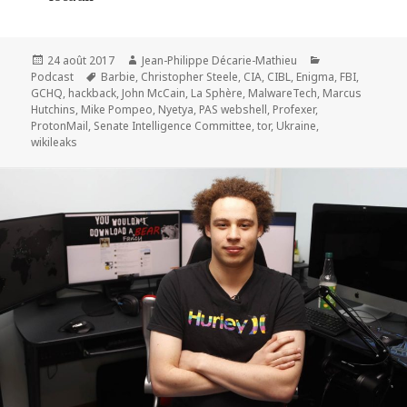
Publié
Auteur
Catégories
24 août 2017
Jean-Philippe Décarie-Mathieu
le
Mots-
Podcast
Barbie
,
Christopher Steele
,
CIA
,
CIBL
,
Enigma
,
FBI
,
clés
GCHQ
,
hackback
,
John McCain
,
La Sphère
,
MalwareTech
,
Marcus
Hutchins
,
Mike Pompeo
,
Nyetya
,
PAS webshell
,
Profexer
,
ProtonMail
,
Senate Intelligence Committee
,
tor
,
Ukraine
,
wikileaks