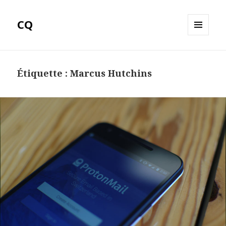
CQ
MENU
ET
WIDGETS
Étiquette :
Marcus Hutchins