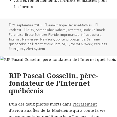
Autres remerciements :
LANDRY et associés
pour
les locaux
Publié
Auteur
Catégories
21 septembre 2016
Jean-Philippe Décarie-Mathieu
le
Mots-
Podcast
ADN
,
Ahmad Khan Rahami
,
attentats
,
Bode Cellmark
clés
Forensics
,
Bruce Schneier
,
Floride
,
imprimantes
,
infrastructure
,
Internet
,
New Jersey
,
New York
,
police
,
propagande
,
Semaine
québécoise de l'informatique libre
,
SQIL
,
tor
,
WEA
,
Weev
,
Wireless
Emergency Alert system
RIP Pascal Gosselin, père-
fondateur de l’Internet
québécois
L’un des deux pilotes morts dans
l’écrasement
d’avion aux Îles-de-la-Madeleine qui a couté la vie
au commentateur politique Jean Lapierre et une