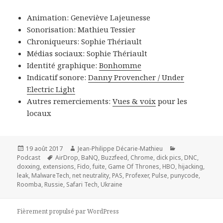
Animation: Geneviève Lajeunesse
Sonorisation: Mathieu Tessier
Chroniqueurs: Sophie Thériault
Médias sociaux: Sophie Thériault
Identité graphique:
Bonhomme
Indicatif sonore:
Danny Provencher / Under
Electric Light
Autres remerciements:
Vues & voix
pour les
locaux
Publié
Auteur
Catégories
19 août 2017
Jean-Philippe Décarie-Mathieu
le
Mots-
Podcast
AirDrop
,
BaNQ
,
Buzzfeed
,
Chrome
,
dick pics
,
DNC
,
clés
doxxing
,
extensions
,
Fido
,
fuite
,
Game Of Thrones
,
HBO
,
hijacking
,
leak
,
MalwareTech
,
net neutrality
,
PAS
,
Profexer
,
Pulse
,
punycode
,
Roomba
,
Russie
,
Safari Tech
,
Ukraine
Fièrement propulsé par WordPress