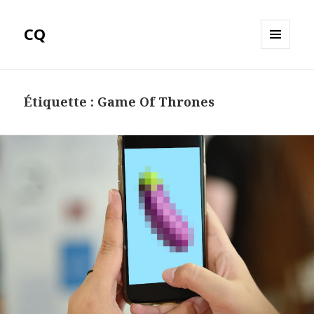
CQ
MENU
ET
WIDGETS
Étiquette :
Game Of Thrones