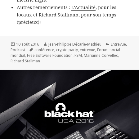
Autres remerciements :
L’Actualité
, pour les
locaux et Richard Stallman, pour son temps
(précieux)!
Publié
Auteur
Catégories
10 août 2016
Jean-Philippe Décarie-Mathieu
Entrevue
,
le
Mots-
Podcast
conférence
,
crypto party
,
entrevue
,
Forum social
clés
mondial
,
Free Software Foundation
,
FSM
,
Marianne Corvellec
,
Richard Stallman