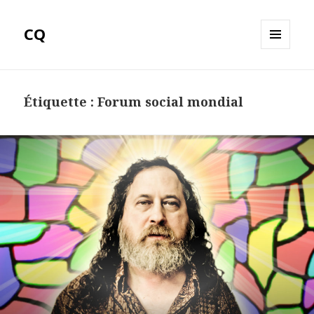
CQ
MENU
ET
WIDGETS
Étiquette :
Forum social mondial