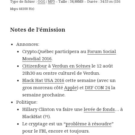
Type de fichier :
OGG
/
MP3
– Taille : 38,88MB – Durée : 34:53 m (156
kbps 44100 Hz)
Notes de l’émission
Annonces:
Crypto.Québec participera au
Forum Social
Mondial 2016
.
Citizenfour
à
Verdun en Scènes
le 12 août
20h30 au centre culturel de Verdun.
Black Hat USA 2016
cette semaine (avec un
gros morceau côté
Apple
) et
DEF CON 24
la
semaine prochaine.
Politique:
Hillary Clinton va faire une
levée de fonds
… à
BlackHat (?!).
Le cryptage est un “
problème à résoudre
”
pour le FBI, encore et toujours.