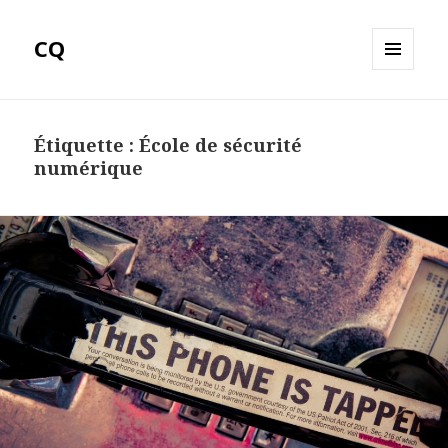
CQ
MENU
ET
WIDGETS
Étiquette :
École de sécurité
numérique