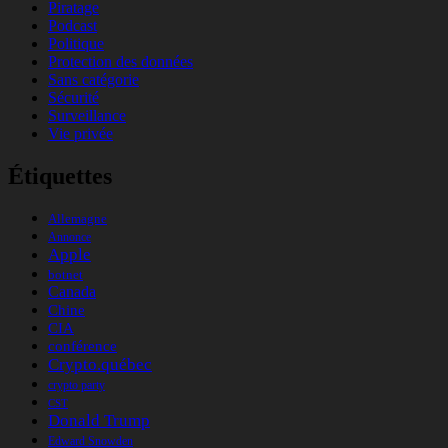
Piratage
Podcast
Politique
Protection des données
Sans catégorie
Sécurité
Surveillance
Vie privée
Étiquettes
Allemagne
Annonce
Apple
botnet
Canada
Chine
CIA
conférence
Crypto.québec
crypto party
CST
Donald Trump
Edward Snowden