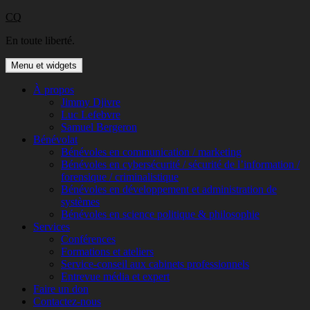
Aller
CQ
au
En toute liberté.
contenu
Menu et widgets
À propos
Jimmy Djivre
Luc Lefebvre
Samuel Bergeron
Bénévolat
Bénévoles en communication / marketing
Bénévoles en cybersécurité / sécurité de l’information /
forensique / criminalistique
Bénévoles en développement et administration de
systèmes
Bénévoles en science politique & philosophie
Services
Conférences
Formations et ateliers
Service-conseil aux cabinets professionnels
Entrevue média et expert
Faire un don
Contactez-nous