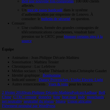
Bell une nouvelle fois compromis
: 100 000 clients
affectés.
Un
mot de passe hardcodé
dans le système
d’authentification par empreinte de Lenovo. À
consulter: le
bulletin de sécurité
en question.
Censure:
Une coalition, formée des grandes compagnies de
télécommunications canadiennes, voudrait faire
pression sur le CRTC pour
bloquer certains sites à la
source
.
Équipe
Animation : Jean-Philippe Décarie-Mathieu
Sonorisation : Mathieu Tessier
Chroniqueur : Luc Lefebvre
Médias sociaux : Sophie Thériault et Jean-Christophe Gaudet
Identité graphique :
Bonhomme
Indicatif sonore :
Danny Provencher / Under Electric Light
Autres remerciements :
Vues & voix
pour les locaux
Publié
Auteur
Catégories
Mots-
2 février 2018
Jean-Philippe Décarie-Mathieu
Podcast
Aadhaar
,
Bell
,
le
clés
Chine
,
CTRC censure
,
données
,
fuite
,
heat map
,
Inde
,
mouchards
,
net neutrality
,
neutralité du réseau
,
Strava
,
Union africaine
Fièrement propulsé par WordPress