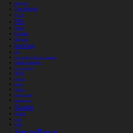
entrevue
Facebook
FACiL
FBI
fuite
Google
Hackfest
hacking
iOS
Jean-Philippe Décarie-Mathieu
julian assange
Luc Lefebvre
NSA
podcast
police
Québec
radio-canada
ransomware
Russie
signal
spvm
SQIL
Surveillance