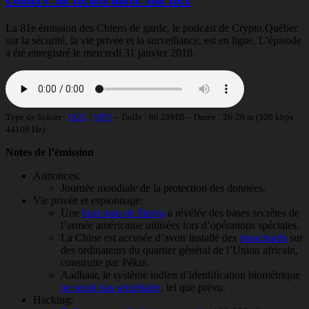
La 81e émission des Chiens de garde, le podcast de Crypto.Québec
sur la sécurité, la vie privée et la surveillance, est en ligne. L’épisode
a été enregistré le mercredi 31 janvier 2018.
Type de fichier :
OGG
/
MP3
– Taille : 60,29MB – Durée : 26:20 m (320 kbps
44100 Hz)
Notes de l’émission
Annonces:
Journée mondiale de la protection des données.
Vie privée et espionnage:
Une
heat map de Strava
a révélée des bases secrètes de
l’armée américaine utilisées lors d’opérations spéciales.
La Chine est accusée d’avoir installé des
mouchards
sur
des ordinateurs du quartier général de l’Union africain,
construite par Pékin.
Aadhaar, le système indien d’identification biométrique
ne serait pas sécuritaire
, tel que prévu.
Hacking: