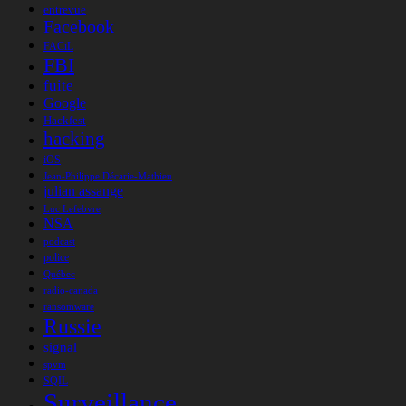
entrevue
Facebook
FACiL
FBI
fuite
Google
Hackfest
hacking
iOS
Jean-Philippe Décarie-Mathieu
julian assange
Luc Lefebvre
NSA
podcast
police
Québec
radio-canada
ransomware
Russie
signal
spvm
SQIL
Surveillance