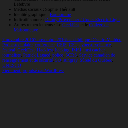
Lefebvre
Médias sociaux : Sophie Thériault
Identité graphique :
Bonhomme
Indicatif sonore :
Danny Provencher / Under Electric Light
Autres remerciements : Le
GeekFest
et le
Collège de
Maisonneuve
Publié
Auteur
Cat
7 novembre 2016
7 novembre 2016
Jean-Philippe Décarie-Mathieu
le
Mots-
Podcast
cellulaire
,
conférence
,
CSIS
,
CST
,
cybersurveillance
,
clés
festival
,
GeekFest
,
Hackfest
,
hacking
,
IMSI
,
imsi catcher
,
journaliste
,
Patrick Lagacé
,
police
,
SCRS
,
Service canadien de
renseignement et de sécurité
,
SQ
,
stingray
,
Sûreté du Québec
,
UNESCO
Fièrement propulsé par WordPress