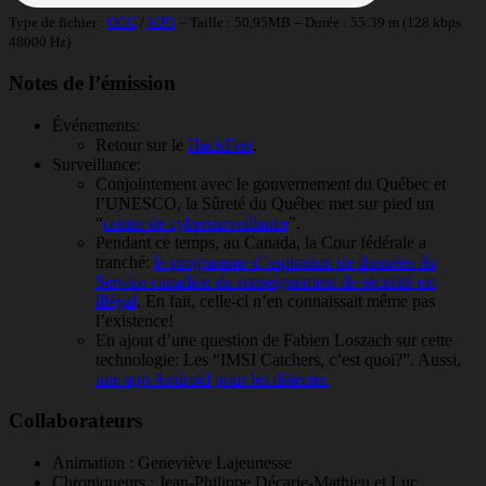
Type de fichier :
OGG
/
MP3
– Taille : 50,95MB – Durée : 55:39 m (128 kbps
48000 Hz)
Notes de l’émission
Événements:
Retour sur le
HackFest
.
Surveillance:
Conjointement avec le gouvernement du Québec et
l’UNESCO, la Sûreté du Québec met sur pied un
“
centre de cybersurveillance
”.
Pendant ce temps, au Canada, la Cour fédérale a
tranché:
le programme d’aspiration de données du
Service canadien du renseignement de sécurité est
illégal
. En fait, celle-ci n’en connaissait même pas
l’existence!
En ajout d’une question de Fabien Loszach sur cette
technologie: Les “IMSI Catchers, c’est quoi?”. Aussi,
une app Android pour les détecter.
Collaborateurs
Animation : Geneviève Lajeunesse
Chroniqueurs : Jean-Philippe Décarie-Mathieu et Luc