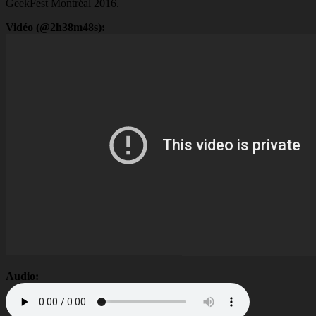
GeekFest Montréal 2016.
Vidéo (@2h38m48s):
Audio: