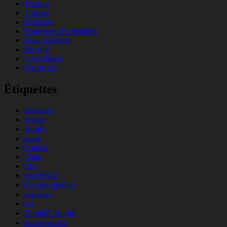
Piratage
Podcast
Politique
Protection des données
Sans catégorie
Sécurité
Surveillance
Vie privée
Étiquettes
Allemagne
Annonce
Apple
botnet
Canada
Chine
CIA
conférence
Crypto.québec
crypto party
CST
Donald Trump
Edward Snowden