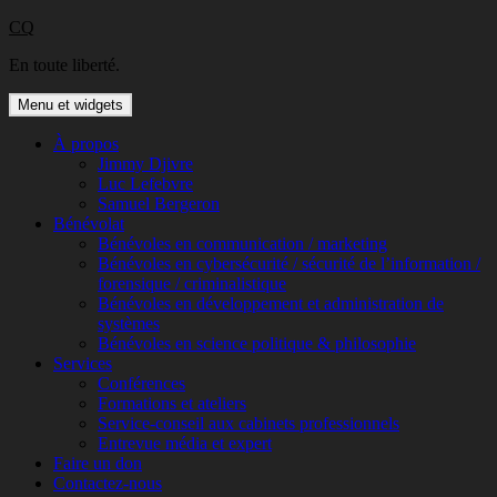
Aller
CQ
au
En toute liberté.
contenu
Menu et widgets
À propos
Jimmy Djivre
Luc Lefebvre
Samuel Bergeron
Bénévolat
Bénévoles en communication / marketing
Bénévoles en cybersécurité / sécurité de l’information /
forensique / criminalistique
Bénévoles en développement et administration de
systèmes
Bénévoles en science politique & philosophie
Services
Conférences
Formations et ateliers
Service-conseil aux cabinets professionnels
Entrevue média et expert
Faire un don
Contactez-nous