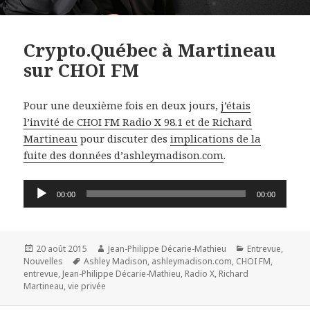
Crypto.Québec à Martineau
sur CHOI FM
Pour une deuxième fois en deux jours,
j’étais
l’invité de CHOI FM Radio X 98.1 et de Richard
Martineau
pour discuter des
implications de la
fuite des données d’ashleymadison.com
.
Lecteur
00:00
00:00
audio
Publié
Auteur
Catégories
20 août 2015
Jean-Philippe Décarie-Mathieu
Entrevue
,
le
Mots-
Nouvelles
Ashley Madison
,
ashleymadison.com
,
CHOI FM
,
clés
entrevue
,
Jean-Philippe Décarie-Mathieu
,
Radio X
,
Richard
Martineau
,
vie privée