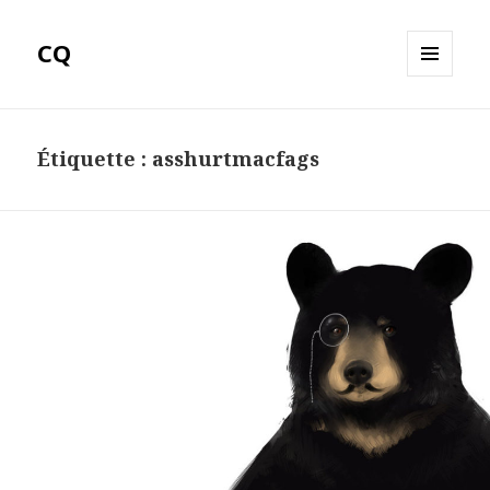
CQ
MENU
ET
WIDGETS
Étiquette :
asshurtmacfags