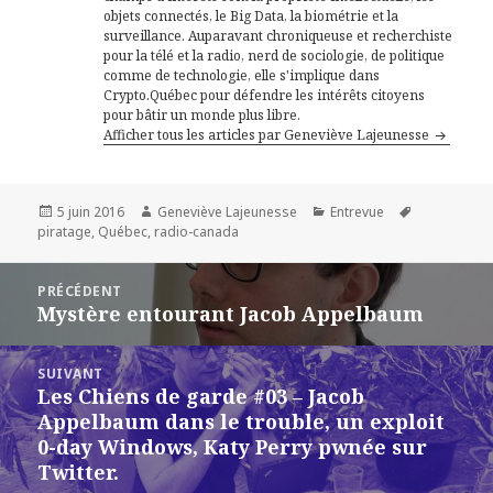
objets connectés, le Big Data, la biométrie et la
surveillance. Auparavant chroniqueuse et recherchiste
pour la télé et la radio, nerd de sociologie, de politique
comme de technologie, elle s'implique dans
Crypto.Québec pour défendre les intérêts citoyens
pour bâtir un monde plus libre.
Afficher tous les articles par Geneviève Lajeunesse
Publié
Auteur
Catégories
Mots-
5 juin 2016
Geneviève Lajeunesse
Entrevue
le
clés
piratage
,
Québec
,
radio-canada
Navigation
PRÉCÉDENT
de
Mystère entourant Jacob Appelbaum
Article
l’article
précédent :
SUIVANT
Les Chiens de garde #03 – Jacob
Article
Appelbaum dans le trouble, un exploit
suivant :
0-day Windows, Katy Perry pwnée sur
Twitter.